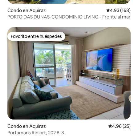
Condo en Aquiraz
Calificación pr
4.93 (168)
PORTO DAS DUNAS-CONDOMINIO LIVING - Frente al mar
Favorito entre huéspedes
Favorito entre huéspedes
Condo en Aquiraz
Calificación p
4.96 (25)
Portamaris Resort, 202 Bl 3.