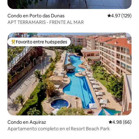
Condo en Porto das Dunas
Calificación p
4.97 (129)
APT TERRAMARIS - FRENTE AL MAR
Favorito entre huéspedes
Favorito entre huéspedes preferido
Condo en Aquiraz
Calificación p
4.98 (66)
Apartamento completo en el Resort Beach Park