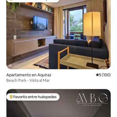
Favorito entre huéspedes preferido
Apartamento en Aquiraz
Calificació
5 (100)
Beach Park - Vista al Mar
Favorito entre huéspedes
Favorito entre huéspedes preferido