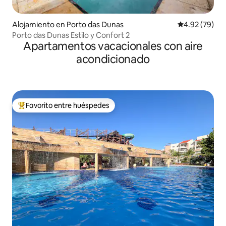
Alojamiento en Porto das Dunas
Calificación p
4.92 (79)
Porto das Dunas Estilo y Confort 2
Apartamentos vacacionales con aire
acondicionado
Favorito entre huéspedes
Favorito entre huéspedes preferido