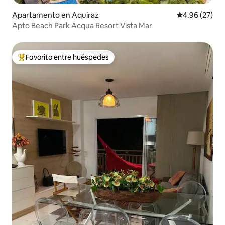
Apartamento en Aquiraz
Calificación p
4.96 (27)
Apto Beach Park Acqua Resort Vista Mar
Favorito entre huéspedes
Favorito entre huéspedes preferido