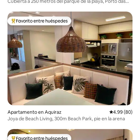
Cubierta a 250 metros del parque de la playa, Porto das
Dunas
Favorito entre huéspedes
Favorito entre huéspedes preferido
Apartamento en Aquiraz
Calificación p
4.99 (80)
Joya de Beach Living, 300m Beach Park, pie en la arena
Favorito entre huéspedes