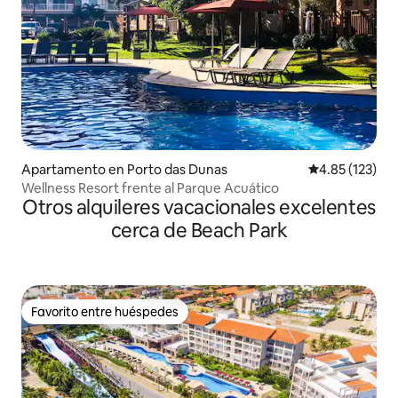
Apartamento en Porto das Dunas
Calificación p
4.85 (123)
Wellness Resort frente al Parque Acuático
Otros alquileres vacacionales excelentes
cerca de Beach Park
Favorito entre huéspedes
Favorito entre huéspedes