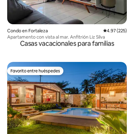
Condo en Fortaleza
Calificación pr
4.97 (225)
Apartamento con vista al mar. Anfitrión Liz Silva
Casas vacacionales para familias
Favorito entre huéspedes
Favorito entre huéspedes