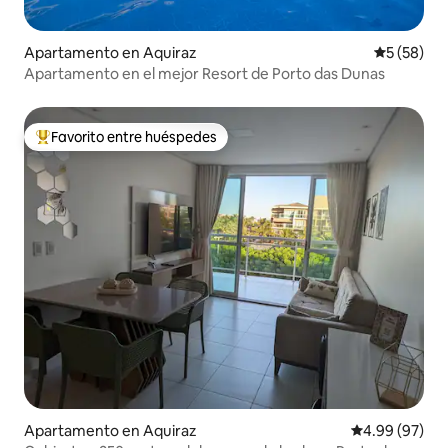
Apartamento en Aquiraz
Calificaci
5 (58)
Apartamento en el mejor Resort de Porto das Dunas
Favorito entre huéspedes
Favorito entre huéspedes preferido
Apartamento en Aquiraz
Calificación p
4.99 (97)