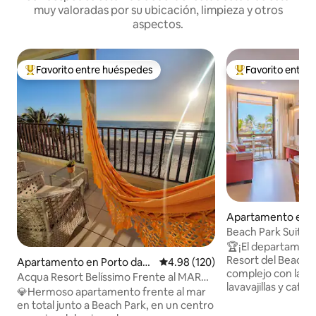
muy valoradas por su ubicación, limpieza y otros
aspectos.
Favorito entre huéspedes
Favorito entre
Favorito entre huéspedes preferido
Favorito entre hu
Apartamento en P
Dunas
Beach Park Suites 
ARENA y VISTA A
🏆¡El departame
Resort del Beach P
Apartamento en Porto das
Calificación promedio: 4.98 de 5
4.98 (120)
complejo con lava
Dunas
Acqua Resort Belíssimo Frente al MAR
lavavajillas y cafe
total junto a BPark
💎Hermoso apartamento frente al mar
Ubicado dentro de
en total junto a Beach Park, en un centro
Park, a pocos paso