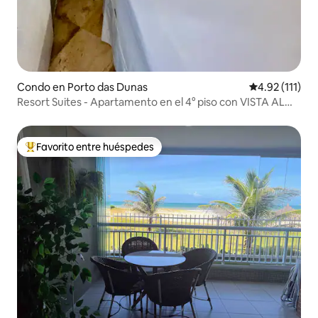
Condo en Porto das Dunas
Calificación p
4.92 (111)
Resort Suites - Apartamento en el 4° piso con VISTA AL
MAR
Favorito entre huéspedes
Favorito entre huéspedes preferido