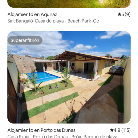
Alojamiento en Aquiraz
Calificac
5 (9)
Salt Bangalô-Casa de playa - Beach Park-Ce
Superanfitrión
Superanfitrión
Alojamiento en Porto das Dunas
Calificación 
4.9 (115)
Casa Praia - Porto das Dunas - Próx. Parque de playa