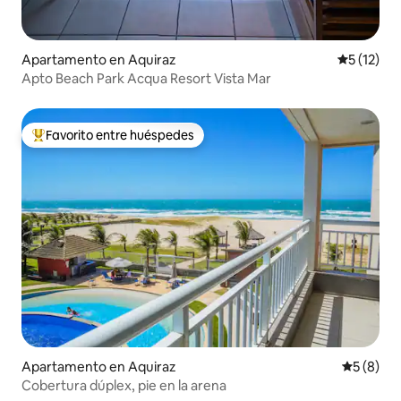
Apartamento en Aquiraz
Calificaci
5 (12)
Apto Beach Park Acqua Resort Vista Mar
Favorito entre huéspedes
Favorito entre huéspedes preferido
Apartamento en Aquiraz
Calificac
5 (8)
Cobertura dúplex, pie en la arena