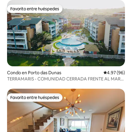
Favorito entre huéspedes
Favorito entre huéspedes
Condo en Porto das Dunas
Calificación p
4.97 (96)
TERRAMARIS - COMUNIDAD CERRADA FRENTE AL MAR
★★★★★
Favorito entre huéspedes
Favorito entre huéspedes