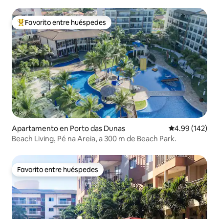
Favorito entre huéspedes
Favorito entre huéspedes preferido
Apartamento en Porto das Dunas
Calificación pr
4.99 (142)
Beach Living, Pé na Areia, a 300 m de Beach Park.
Favorito entre huéspedes
Favorito entre huéspedes