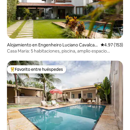
Alojamiento en Engenheiro Luciano Cavalcan
Calificación p
4.97 (153)
te
Casa Maria: 5 habitaciones, piscina, amplio espacio
exterior
Favorito entre huéspedes
Favorito entre huéspedes preferido