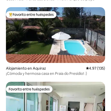
Favorito entre huéspedes
Favorito entre huéspedes preferido
Alojamiento en Aquiraz
Calificación p
4.97 (135)
¡Cómoda y hermosa casa en Praia do Presídio! :)
Favorito entre huéspedes
Favorito entre huéspedes