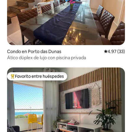
Condo en Porto das Dunas
Calificación 
4.97 (33)
Ático dúplex de lujo con piscina privada
Favorito entre huéspedes
Favorito entre huéspedes preferido