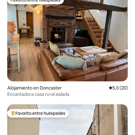
Favorito entre huéspedes
Favorito entre huéspedes
Alojamiento en Doncaster
Calificación
5.0 (20)
Encantadora casa rural aislada
Favorito entre huéspedes
Favorito entre huéspedes preferido