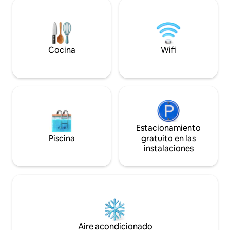
del centro de Doncaster, del hipódromo,
proporcionamos to
del parque de vida silvestre y de
algunos extras pa
conexiones de transporte. 🛏 Cama
en casa. Apto para mascotas, con jardín
tamaño king | Sala de estar diáfana |
privado en el pati
Cocina totalmente equipada | 2,5 baños
desde la puerta.
🔑 Check-in sin anfitrión | Todo el
Cocina
Wifi
apartamento Reserva ahora para
disfrutar de una estadía cómoda y
cómoda.
Estacionamiento
Piscina
gratuito en las
instalaciones
Aire acondicionado