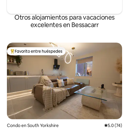
Otros alojamientos para vacaciones
excelentes en Bessacarr
Favorito entre huéspedes
Favorito entre huéspedes preferido
Condo en South Yorkshire
Calificación
5.0 (74)