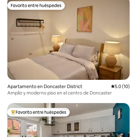
Favorito entre huéspedes
Favorito entre huéspedes
Apartamento en Doncaster District
Calificación
5.0 (10)
Amplio y moderno piso en el centro de Doncaster
Favorito entre huéspedes
Favorito entre huéspedes preferido