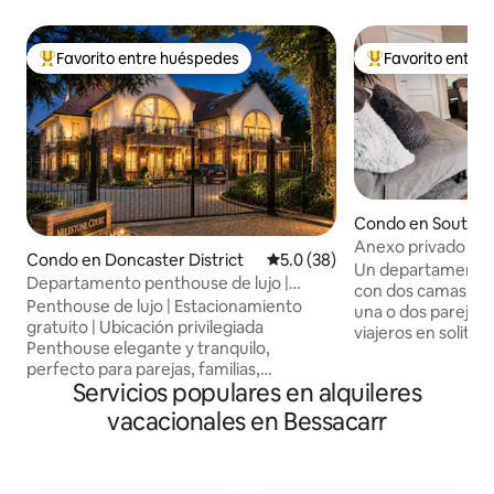
Favorito entre huéspedes
Favorito entre
Favorito entre huéspedes preferido
Favorito entre hu
Condo en South Y
Anexo privado y tr
Condo en Doncaster District
Calificación promedio: 5.0 de 
5.0 (38)
Estacionamiento |
Un departamento 
Departamento penthouse de lujo |
con dos camas dob
Estacionamiento seguro
Penthouse de lujo | Estacionamiento
una o dos parejas,
gratuito | Ubicación privilegiada
viajeros en solitar
Penthouse elegante y tranquilo,
zona residencial e
perfecto para parejas, familias,
espacio está dise
Servicios populares en alquileres
profesionales y estancias cortas. ⭐
relajadas y tranquilas. Con dos
Calificación de 5,0 en limpieza,
vacacionales en Bessacarr
matrimoniales y 
comodidad y ubicación ✔
de cuatro huésped
Estacionamiento gratuito ✔ Wifi rápido
tranquilo para viaj
✔ Entorno seguro y tranquilo 📍 Cerca
escapadas y visitas 