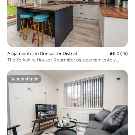
Alojamiento en Doncaster District
Calificación
5.0 (16)
The Yorkshire House | 3 dormitorios, aparcamiento y
Netflix
Superanfitrión
Superanfitrión