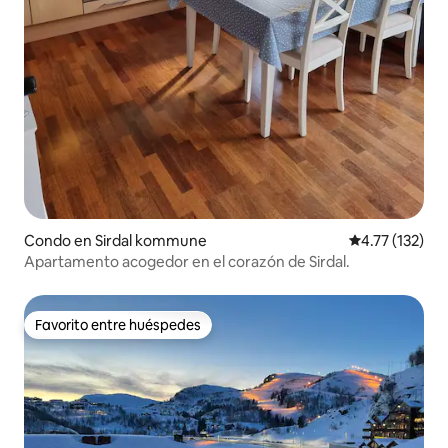
Condo en Sirdal kommune
Calificación p
4.77 (132)
Apartamento acogedor en el corazón de Sirdal.
Favorito entre huéspedes
Favorito entre huéspedes