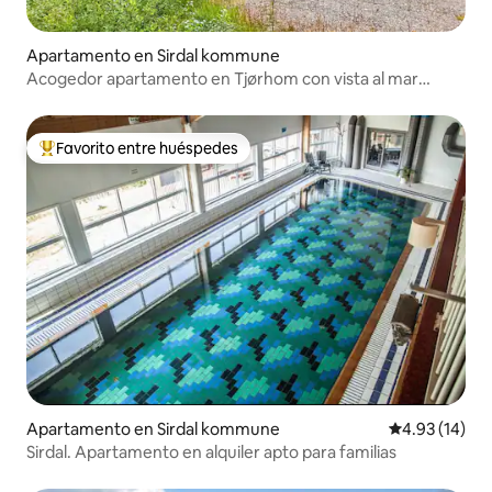
Apartamento en Sirdal kommune
Acogedor apartamento en Tjørhom con vista al mar
desde la casa
Favorito entre huéspedes
Favorito entre huéspedes preferido
Apartamento en Sirdal kommune
Calificación 
4.93 (14)
Sirdal. Apartamento en alquiler apto para familias