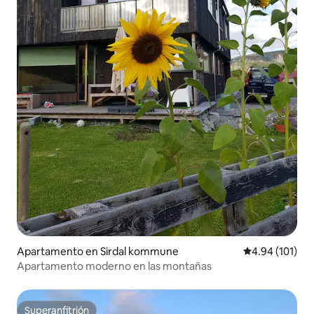
Apartamento en Sirdal kommune
Calificación p
4.94 (101)
Apartamento moderno en las montañas
Superanfitrión