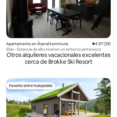
Apartamento en Åseral kommune
Calificación p
4.97 (29)
Elias - Estancia de alto nivel en un entorno pintoresco
Otros alquileres vacacionales excelentes
cerca de Brokke Ski Resort
Favorito entre huéspedes
Favorito entre huéspedes