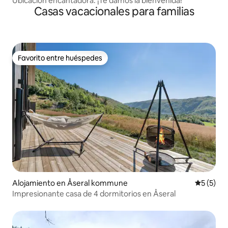
Ubicación encantadora: ¡Te damos la bienvenida!
Casas vacacionales para familias
Favorito entre huéspedes
Favorito entre huéspedes
Alojamiento en Åseral kommune
Calificac
5 (5)
Impresionante casa de 4 dormitorios en Åseral