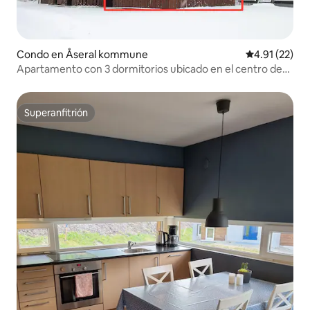
Condo en Åseral kommune
Calificación 
4.91 (22)
Apartamento con 3 dormitorios ubicado en el centro de
Bortelid.
Superanfitrión
Superanfitrión