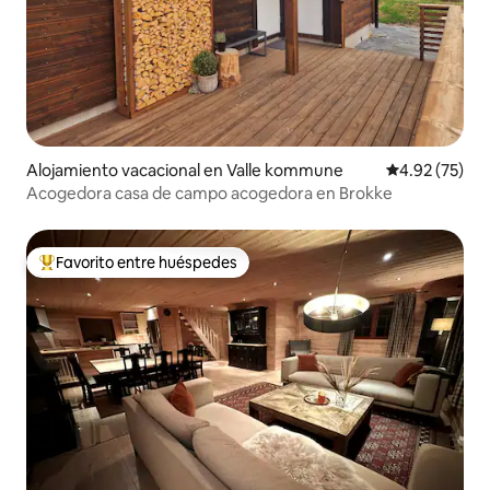
Alojamiento vacacional en Valle kommune
Calificación 
4.92 (75)
Acogedora casa de campo acogedora en Brokke
Favorito entre huéspedes
Favorito entre huéspedes preferido