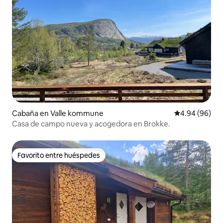
Cabaña en Valle kommune
Calificación p
4.94 (96)
Casa de campo nueva y acogedora en Brokke.
Favorito entre huéspedes
Favorito entre huéspedes