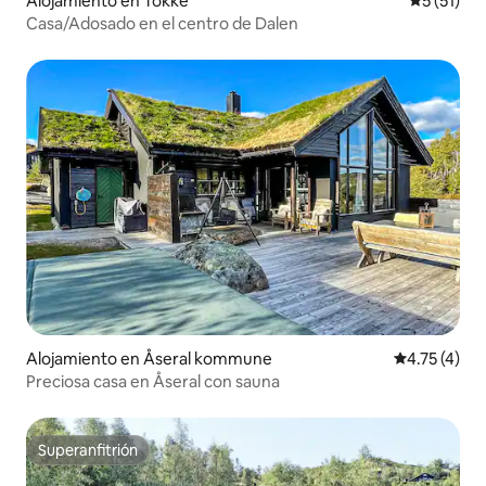
Alojamiento en Tokke
Calificaci
5 (51)
Casa/Adosado en el centro de Dalen
Alojamiento en Åseral kommune
Calificación
4.75 (4)
Preciosa casa en Åseral con sauna
Superanfitrión
Superanfitrión