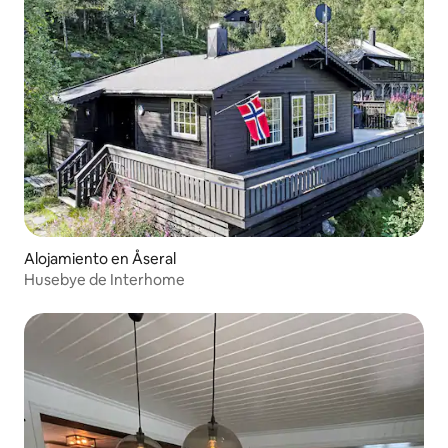
Alojamiento en Åseral
Husebye de Interhome