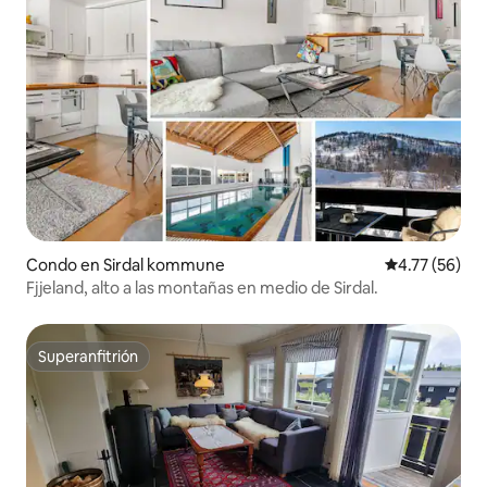
Condo en Sirdal kommune
Calificación 
4.77 (56)
Fjjeland, alto a las montañas en medio de Sirdal.
Superanfitrión
Superanfitrión