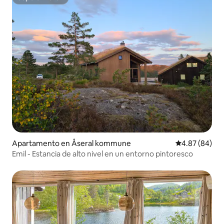
Superanfitrión
Apartamento en Åseral kommune
Calificación p
4.87 (84)
Emil - Estancia de alto nivel en un entorno pintoresco