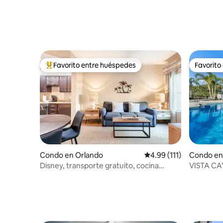
Favorito entre huéspedes
Favorito
Favorito entre huéspedes preferido
Favorito
Condo en Orlando
Calificación promedio: 
4.99 (111)
Condo en
Disney, transporte gratuito, cocina
VISTA CA
completa
ESTÁNDA