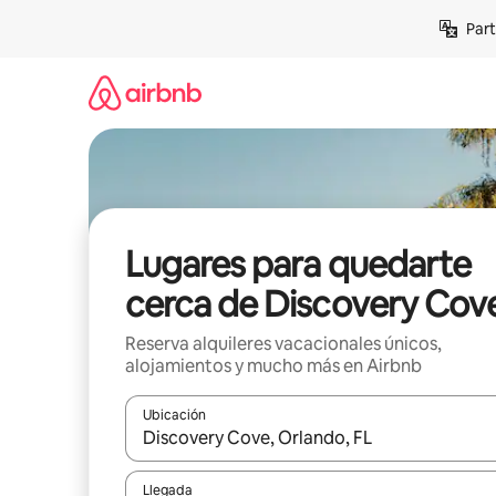
Omite
Part
el
contenido
Lugares para quedarte
cerca de Discovery Cov
Reserva alquileres vacacionales únicos,
alojamientos y mucho más en Airbnb
Ubicación
Cuando los resultados estén disponibles, navega co
Llegada