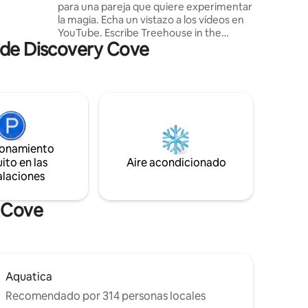
para una pareja que quiere experimentar
 air
la magia. Echa un vistazo a los vídeos en
de
YouTube. Escribe Treehouse in the
vibración
 de Discovery Cove
Cloud. Se han realizado varias películas y
ado
otras sesiones de fotos en la propiedad.
Envía un mensaje de texto con la solicitud
y los detalles, y podemos negociar las
tarifas. Nuestro otro AirBnB está justo al
lado; Caballos de joya del campo cerca de
parques parques [enlace] Que tiene 1000
pies cuadrados y capacidad para seis
ionamiento
personas.
ito en las
Aire acondicionado
alaciones
y Cove
Aquatica
Recomendado por 314 personas locales