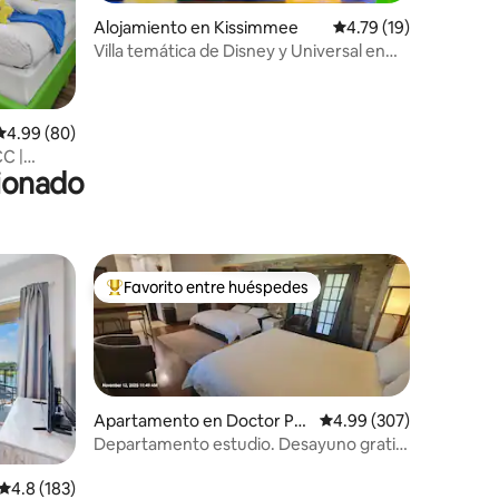
Alojamiento en Kissimmee
Calificación promedio:
4.79 (19)
Villa temática de Disney y Universal en
Reunion Resort de 4 dormitorios
Calificación promedio: 4.99 de 5, 80 reseñas
4.99 (80)
C |
cionado
rmitorios
Favorito entre huéspedes
Favorito entre huéspedes preferido
Apartamento en Doctor Phil
Calificación promedio: 
4.99 (307)
lips
Departamento estudio. Desayuno gratis.
Sin cargo por limpieza. 2 camas tamaño
king
Calificación promedio: 4.8 de 5, 183 reseñas
4.8 (183)