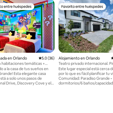
ito entre huéspedes
Favorito entre huéspedes
 entre huéspedes preferido
Favorito entre huéspedes
 4.92 de 5, 50 reseñas
sada en Orlando
Calificación promedio: 5.0 de 5, 36 reseñas
5.0 (36)
Alojamiento en Orlando
C
n habitaciones temáticas +
Teatro privado internacional. Pi
rivada | Centro de convenciones
sal. Sauna
do a la casa de tus sueños en
Este lugar especial está cerca d
Grande! Esta elegante casa
por lo que es fácil planificar tu vi
stá a solo unos pasos de
Comunidad: Paradiso Grande •
nal Drive, Discovery Cove y el
dormitorios/6 baños/capacidad
e Convenciones del Condado
personas. • Disney - 10 millas •
e. Perfectamente ubicado para
1.5 millas • ICON PARK - 4 millas
 en parques temáticos, viajes
de convenciones - 3 millas • Univer
os o escapadas familiares.
millas - Equipo para hacer ejercicio •
e la privacidad de un patio con
Piscina privada de AGUA SAL
parrilla para barbacoa, una
(¡nueva!) • Sala de juegos con sala de