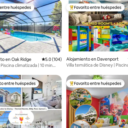
 entre huéspedes
Favorito entre huéspedes
 entre huéspedes
Favorito entre huéspedes prefe
4.95 de 5, 111 reseñas
Alojamiento en Davenport
to en Oak Ridge
Calificación promedio: 5.0 de 5, 104 reseñas
5.0 (104)
Villa temática de Disney | Piscin
Piscina climatizada | 10 min
| Resort ºoº
y épico.
ito entre huéspedes
Favorito entre huéspedes
 entre huéspedes preferido
Favorito entre huéspedes prefe