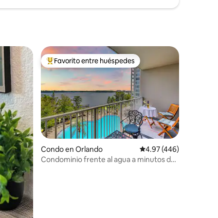
Favorito entre huéspedes
rido
Favorito entre huéspedes preferido
Condo en Orlando
Calificación promedio: 
4.97 (446)
Condominio frente al agua a minutos de
Disney y Universal