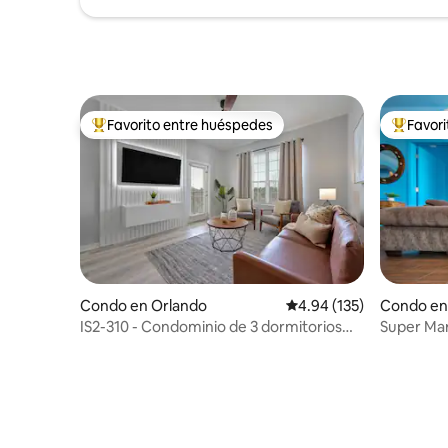
Favorito entre huéspedes
Favor
Favorito entre huéspedes preferido
Favorito
Condo en Orlando
Calificación promedio: 
4.94 (135)
Condo en
IS2-310 - Condominio de 3 dormitorios
Super Mari
con acceso al complejo turístico en
BD SUITE
Orlando