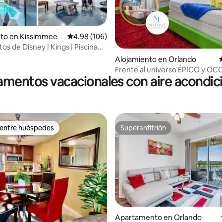
4.96 de 5, 140 reseñas
nto en Kissimmee
Calificación promedio: 4.98 de 5, 106 reseñas
4.98 (106)
os de Disney | Kings | Piscina
da | Juegos
Alojamiento en Orlando
Frente al universo ÉPICO y OCC
mentos vacacionales con aire acondi
Apartamento temático de 3 do
 entre huéspedes
Superanfitrión
 entre huéspedes
Superanfitrión
Apartamento en Orlando
4.93 de 5, 121 reseñas