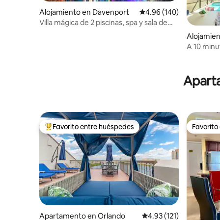
Alojamiento en Davenport
Calificación promedio: 
4.96 (140)
Villa mágica de 2 piscinas, spa y sala de
juegos cerca de “Disney”
Alojamie
A 10 minut
climatiza
Aparta
Favorito entre huéspedes
Favorito
Favorito entre huéspedes preferido
Favorito
Apartamento en Orlando
Calificación promedio: 
4.93 (121)