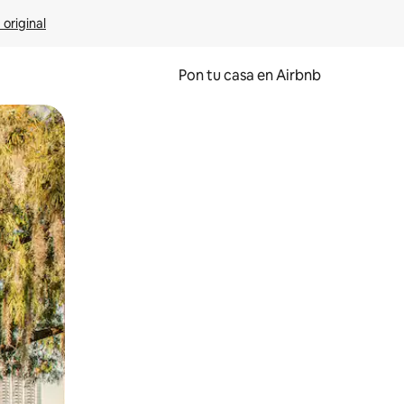
 original
Pon tu casa en Airbnb
o o desliza el dedo.