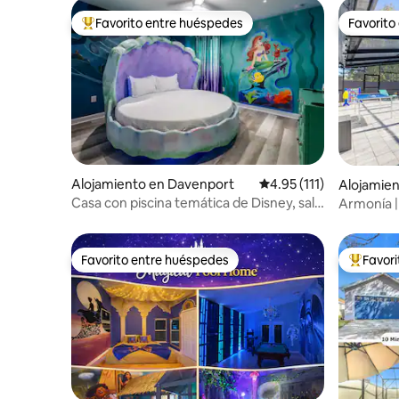
Favorito entre huéspedes
Favorito
Favorito entre huéspedes preferido
Favorito
Alojamiento en Davenport
Calificación promedio: 
4.95 (111)
Alojamien
Casa con piscina temática de Disney, sala
Armonía | 
de juegos y cine
Universal 
Favorito entre huéspedes
Favor
Favorito entre huéspedes
Favorito