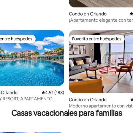
Condo en Orlando
C
¡Apartamento elegante con te
Disney con servicio de transpo
GRATUITO!
 entre huéspedes
Favorito entre huéspedes
 entre huéspedes
Favorito entre huéspedes
4.99 de 5, 111 reseñas
 Orlando
Calificación promedio: 4.91 de 5, 183 reseñas
4.91 (183)
Y RESORT, APARTAMENTO
Condo en Orlando
C
R DE 2 DORMITORIOS
Moderno apartamento con vista
Casas vacacionales para familias
a 1 milla de Disney