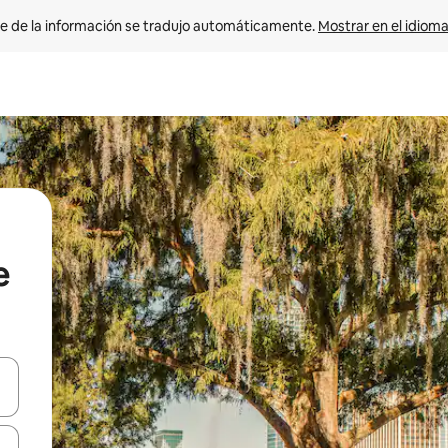
e de la información se tradujo automáticamente. 
Mostrar en el idioma
e
n las teclas de flecha hacia arriba y hacia abajo o explora con el tact