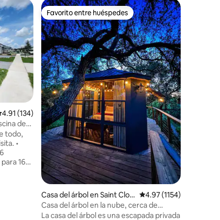
Casa ado
Favorito entre huéspedes
Favor
Favorito entre huéspedes
Favorit
Gran casa
piscina c
¡Esta en
atraccio
Internati
perfecta!
temático
amplia sa
cocina t
tus neces
comodidad
disfruta 
alificación promedio: 4.91 de 5, 134 reseñas
4.91 (134)
relajarte
Además, e
scina de
mejores p
e todo,
zona, ¡lo
sita. •
fantástic
 6
Orlando!
 para 16
 SeaWorld -
 • Centro
sal - 7
Casa del árbol en Saint Clou
Calificación promedio: 4
4.97 (1154)
d
Casa del árbol en la nube, cerca de
ADA
parques temáticos
La casa del árbol es una escapada privada