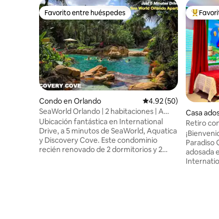
Favorito entre huéspedes
Favor
Favorito entre huéspedes
Favorito
Condo en Orlando
Calificación promedio:
4.92 (50)
SeaWorld Orlando | 2 habitaciones | A
Casa ado
minutos de los parques
Ubicación fantástica en International
Retiro co
Drive, a 5 minutos de SeaWorld, Aquatica
piscina p
¡Bienveni
y Discovery Cove. Este condominio
Paradiso 
recién renovado de 2 dormitorios y 2
adosada e
baños ofrece un refugio tranquilo con
Internatio
una cocina completa, un sofá cama y
Centro d
capacidad para 8 personas. Disfrute de
de Orang
estacionamiento gratuito, piscina,
aventuras
gimnasio, parrilla, cargador para
de negoci
vehículos eléctricos, restaurante y tienda
Disfruta d
en el lugar, además de transporte
piscina y 