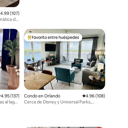
alificación promedio: 4.99 de 5, 107 reseñas
4.99 (107)
mática de
rte
Favorito entre huéspedes
Favorito entre huéspedes preferido
alificación promedio: 4.95 de 5, 137 reseñas
4.95 (137)
Condo en Orlando
Calificación promedio: 
4.96 (108)
s al lago
Cerca de Disney y Universal Parks,
impresionantes vistas al lago