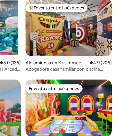
Favorito entre huéspedes
rido
Favorito entre huéspedes preferido
Calificación promedio: 5.0 de 5, 136 reseñas
5.0 (136)
Alojamiento en Kissimmee
Calificación promedio:
4.9 (206)
a | Arcade
Acogedora casa familiar con piscina
climatizada a 15 min de Disney
Favorito entre huéspedes
rido
Favorito entre huéspedes