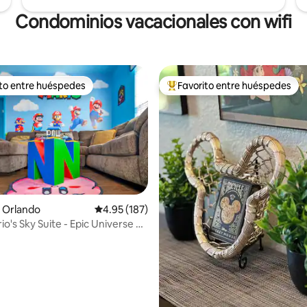
Condominios vacacionales con wifi
ito entre huéspedes
Favorito entre huéspedes
 entre huéspedes preferido
Favorito entre huéspedes prefe
4.94 de 5, 135 reseñas
 Orlando
Calificación promedio: 4.95 de 5, 187 reseñas
4.95 (187)
o's Sky Suite - Epic Universe 3