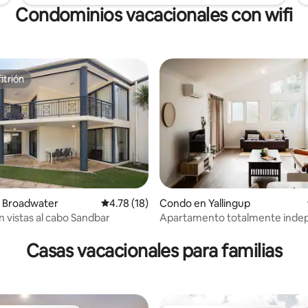
Condominios vacacionales con wifi
itrión
itrión
 Broadwater
Calificación promedio: 4.78 de 5, 18 reseñas
4.78 (18)
Condo en Yallingup
n vistas al cabo Sandbar
Apartamento totalmente inde
4.87 de 5, 372 reseñas
en Premalaya Yallingup
Casas vacacionales para familias