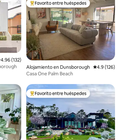
Favorito entre huéspedes
Favorito entre huéspedes preferido
alificación promedio: 4.96 de 5, 132 reseñas
4.96 (132)
borough
Alojamiento en Dunsborough
Calificación promedio:
4.9 (126)
Casa One Palm Beach
Favorito entre huéspedes
Favorito entre huéspedes preferido