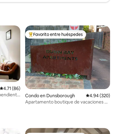
Favorito entre huéspedes
Favorito entre huéspedes preferido
Calificación promedio: 4.71 de 5, 86 reseñas
4.71 (86)
pendiente
Condo en Dunsborough
Calificación promedio: 
4.94 (320)
Apartamento boutique de vacaciones en
el centro de Dunsborough