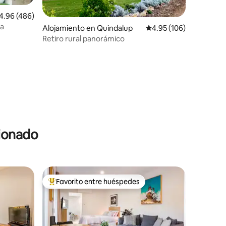
lificación promedio: 4.96 de 5, 486 reseñas
4.96 (486)
la
Alojamiento en Quindalup
Calificación promedio: 
4.95 (106)
Retiro rural panorámico
cionado
Favorito entre huéspedes
rido
Favorito entre huéspedes preferido