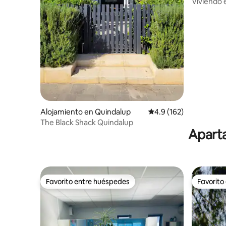
h
Viviendo 
Alojamiento en Quindalup
Calificación promedio:
4.9 (162)
The Black Shack Quindalup
Aparta
Favorito entre huéspedes
Favorito
Favorito entre huéspedes
Favorito