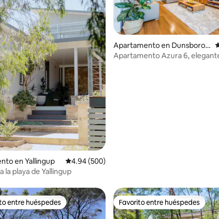
Apartamento en Dunsborou
C
gh
Apartamento Azura 6, elegante
para adultos
.88 de 5, 369 reseñas
to en Yallingup
Calificación promedio: 4.94 de 5, 500 reseñas
4.94 (500)
 la playa de Yallingup
ito entre huéspedes
Favorito entre huéspedes
 entre huéspedes preferido
Favorito entre huéspedes