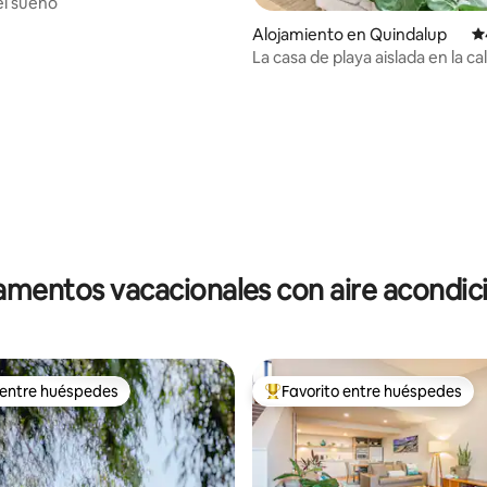
el sueño
Alojamiento en Quindalup
Ca
La casa de playa aislada en la ca
 4.9 de 5, 162 reseñas
mentos vacacionales con aire acondi
 entre huéspedes
Favorito entre huéspedes
 entre huéspedes
Favorito entre huéspedes prefe