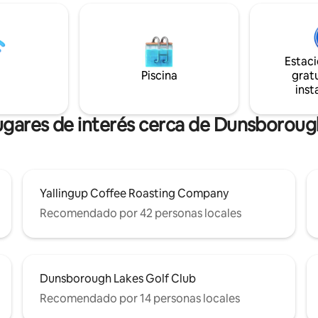
leta (trae la tuya o renta una)
también da a una gran terraza 
ciudad. Ubicado en un lugar
piscina profunda para que te r
 es el punto de partida ideal
durante esos calurosos días de
orar las famosas bodegas de la
Ubicada a 200 metros del campo
u belleza natural. Ten en
justo al lado de la ciudad y de la
Estac
n vista al mar, sin mascotas.
Geographe, esta casa es ideal p
Piscina
gratu
adultos.
próxima visita al sur.
inst
ugares de interés cerca de Dunsborou
Yallingup Coffee Roasting Company
Recomendado por 42 personas locales
Dunsborough Lakes Golf Club
Recomendado por 14 personas locales