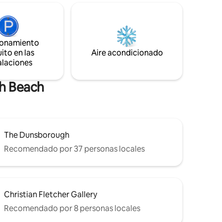
y a una
vistas que se extienden sobre las tierras
efresques
salvajes de Wildwood. En el interior hay
 verano.
un abrazo envolvente; es el santuario
 de golf,
más soñado para dos.
 bahía de
Desafortunadamente, nuestra
ionamiento
ara tu
propiedad no está preparada para alojar
ito en las
Aire acondicionado
a recién nacidos, bebés o niños
alaciones
pequeños.
gh Beach
The Dunsborough
Recomendado por 37 personas locales
Christian Fletcher Gallery
Recomendado por 8 personas locales