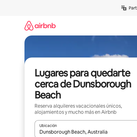
Omite
Part
el
contenido
Lugares para quedarte
cerca de Dunsborough
Beach
Reserva alquileres vacacionales únicos,
alojamientos y mucho más en Airbnb
Ubicación
Cuando los resultados estén disponibles, navega co