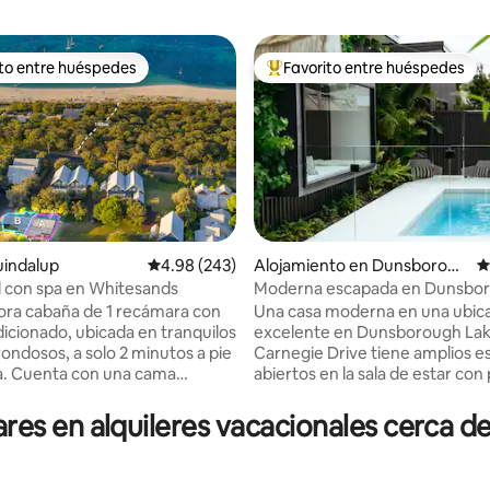
ito entre huéspedes
Favorito entre huéspedes
 entre huéspedes preferido
Favorito entre huéspedes prefe
4.97 de 5, 725 reseñas
uindalup
Calificación promedio: 4.98 de 5, 243 reseñas
4.98 (243)
Alojamiento en Dunsboroug
C
h
l con spa en Whitesands
Moderna escapada en Dunsboro
gratuito)
ra cabaña de 1 recámara con
Una casa moderna en una ubic
dicionado, ubicada en tranquilos
excelente en Dunsborough Lak
rondosos, a solo 2 minutos a pie
Carnegie Drive tiene amplios e
ya. Cuenta con una cama
abiertos en la sala de estar co
ng con ropa de cama de calidad
detalles para que tu estadía s
 un amplio baño con tina de
y agradable. La zona de entret
es en alquileres vacacionales cerca 
e, parrilla privada y asientos al
al aire libre cuenta con una parri
. Disfrute de Smart TV, Starlink y
mesa para 10 personas, perfect
pintoresco paseo de 3.7 km a pie
noches de verano. El patio tras