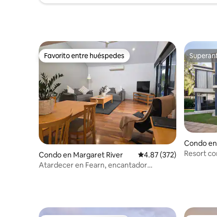
Favorito entre huéspedes
Superanf
Favorito entre huéspedes
Superanf
Condo en
Resort co
Condo en Margaret River
Calificación promedio: 
4.87 (372)
Atardecer en Fearn, encantador
departamento de 2 dormitorios con
bañera de hidromasaje