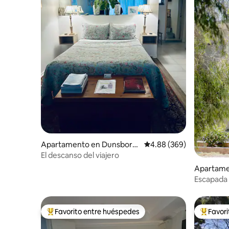
Apartamento en Dunsboro
Calificación promedio: 4
4.88 (369)
ugh
El descanso del viajero
Apartamen
Escapada a
Favorito entre huéspedes
Favor
Favorito entre huéspedes preferido
Favorito