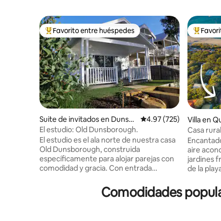
Favorito entre huéspedes
Favor
Favorito entre huéspedes preferido
Favorito
Suite de invitados en Dunsb
Calificación promedio: 
4.97 (725)
Villa en Q
orough
El estudio: Old Dunsborough.
Casa rura
El estudio es el ala norte de nuestra casa
Encantado
Old Dunsborough, construida
aire acon
específicamente para alojar parejas con
jardines f
comodidad y gracia. Con entrada
de la pla
independiente y estacionamiento, la
tamaño ki
independencia y privacidad de los
hotelera,
Comodidades popular
huéspedes están aseguradas. El estudio
hidromasaj
ofrece wifi y TV inteligente para tu
aire libre
entretenimiento nocturno o para ese fin
Stan. Un 