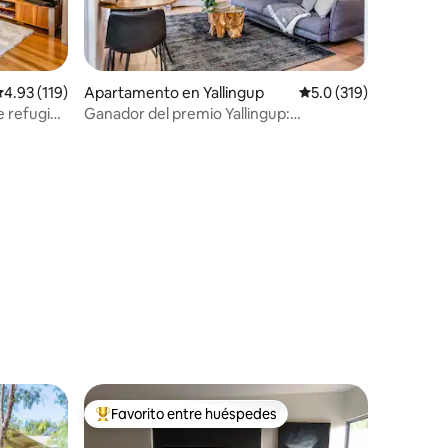
alificación promedio: 4.93 de 5, 119 reseñas
4.93 (119)
Apartamento en Yallingup
Calificación promedio:
5.0 (319)
 refugio
Ganador del premio Yallingup:
impresionante retiro para parejas
Favorito entre huéspedes
Favorito entre huéspedes preferido