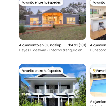
Favorito entre huéspedes
Favorito
Favorito entre huéspedes
Favorito
Alojamiento en Quindalup
Calificación promedio: 
4.93 (101)
Alojamie
h
Hayes Hideaway - Entorno tranquilo en el
Dunsboro
monte
Favorito entre huéspedes
Favor
Favorito entre huéspedes
Favorito
Alojamie