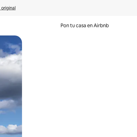
 original
Pon tu casa en Airbnb
o o desliza el dedo.