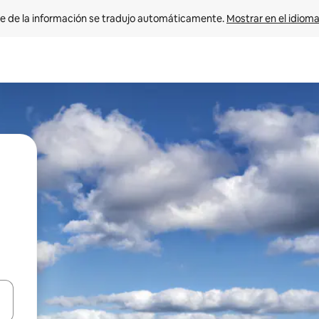
e de la información se tradujo automáticamente. 
Mostrar en el idioma
n las teclas de flecha hacia arriba y hacia abajo o explora con el tact