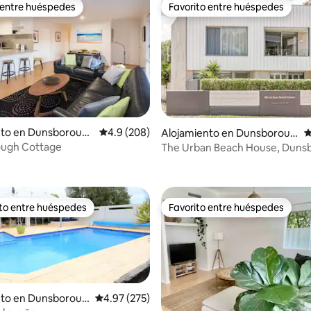
 entre huéspedes
Favorito entre huéspedes
 entre huéspedes
Favorito entre huéspedes
4.93 de 5, 101 reseñas
nto en Dunsboroug
Calificación promedio: 4.9 de 5, 208 reseñas
4.9 (208)
Alojamiento en Dunsboroug
C
h
ugh Cottage
The Urban Beach House, Duns
ito entre huéspedes
Favorito entre huéspedes
 entre huéspedes preferido
Favorito entre huéspedes
nto en Dunsboroug
Calificación promedio: 4.97 de 5, 275 reseñas
4.97 (275)