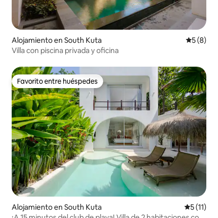
Alojamiento en South Kuta
Calificac
5 (8)
Villa con piscina privada y oficina
Favorito entre huéspedes
Favorito entre huéspedes
Alojamiento en South Kuta
Calificaci
5 (11)
¡A 15 minutos del club de playa! Villa de 2 habitaciones con