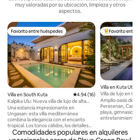
muy valoradas por su ubicación, limpieza y otros
aspectos.
Favorito entre huéspedes
Favorito entre
Favorito entre huéspedes
Favorito entre hu
Villa en Kuta Utara
Villa de lujo en Ca
Villa en South Kuta
Calificación promedio: 4.94 de 
4.94 (16)
playa y el entrete
Amplio oasis de lu
Kalpika Ulu: Nueva villa de lujo de alta
Pererenan, Canggu
gama con 2 habitaciones
Una estancia impresionante en
playa, gimnasio, ti
Ungasan: esta villa mediterránea
entretenimiento. 
combina la elegancia con el encanto
metros cuadrados 
tropical. Los tonos cálidos, los detalles
Fácil acceso a pie a
Comodidades populares en alquileres
arqueados y los espacios abiertos crean
Desayuno y limpiez
un ambiente costero sereno. Con una