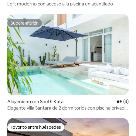
Loft moderno con acceso a la piscina en acantilado
Superanfitrión
Superanfitrión
Alojamiento en South Kuta
Calificac
5 (4)
Elegante villa Santara de 2 dormitorios con piscina privada
en Bingin
Favorito entre huéspedes
Favorito entre huéspedes