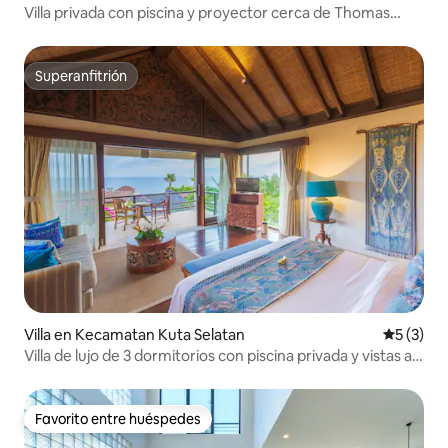
Villa privada con piscina y proyector cerca de Thomas
Beach
Superanfitrión
Superanfitrión
Villa en Kecamatan Kuta Selatan
Calificac
5 (3)
Villa de lujo de 3 dormitorios con piscina privada y vistas al
mar
Favorito entre huéspedes
Favorito entre huéspedes