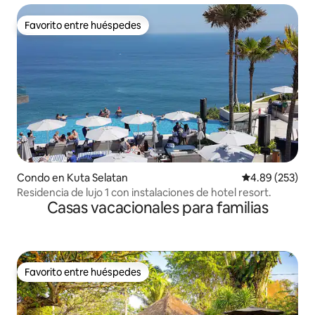
Favorito entre huéspedes
Favorito entre huéspedes
Condo en Kuta Selatan
Calificación pr
4.89 (253)
Residencia de lujo 1 con instalaciones de hotel resort.
Casas vacacionales para familias
Favorito entre huéspedes
Favorito entre huéspedes