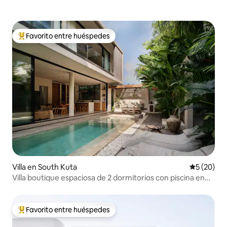
Favorito entre huéspedes
Favorito entre huéspedes preferido
Villa en South Kuta
Calificaci
5 (20)
Villa boutique espaciosa de 2 dormitorios con piscina en
Bingin
Favorito entre huéspedes
Favorito entre huéspedes preferido