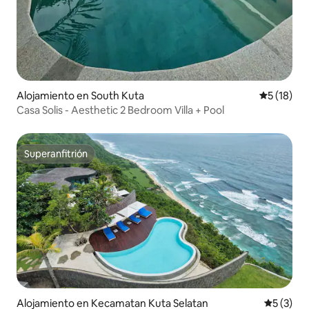
Alojamiento en South Kuta
Calificaci
5 (18)
Casa Solis - Aesthetic 2 Bedroom Villa + Pool
Superanfitrión
Superanfitrión
Alojamiento en Kecamatan Kuta Selatan
Calificac
5 (3)