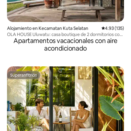
Alojamiento en Kecamatan Kuta Selatan
Calificación p
4.93 (135)
OLA HOUSE Uluwatu: casa boutique de 2 dormitorios con
Apartamentos vacacionales con aire
piscina de agua salada
acondicionado
Superanfitrión
Superanfitrión