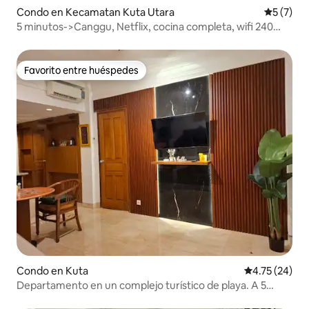
Condo en Kecamatan Kuta Utara
Calificac
5 (7)
5 minutos->Canggu, Netflix, cocina completa, wifi 240
mbps
Favorito entre huéspedes
Favorito entre huéspedes
Condo en Kuta
Calificación 
4.75 (24)
Departamento en un complejo turístico de playa. A 5
minutos a pie de la playa Legian