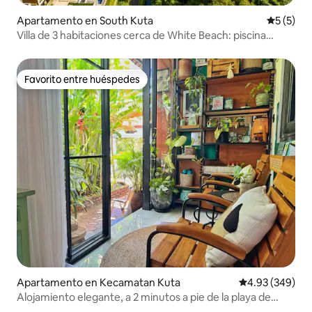
Apartamento en South Kuta
Calificac
5 (5)
Villa de 3 habitaciones cerca de White Beach: piscina
privada + vista
Favorito entre huéspedes
Favorito entre huéspedes
Apartamento en Kecamatan Kuta
Calificación pr
4.93 (349)
Alojamiento elegante, a 2 minutos a pie de la playa de
Kudeta.