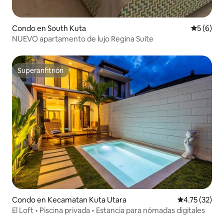
Condo en South Kuta
Calificac
5 (6)
NUEVO apartamento de lujo Regina Suite
Superanfitrión
Superanfitrión
Condo en Kecamatan Kuta Utara
Calificación 
4.75 (32)
El Loft • Piscina privada • Estancia para nómadas digitales