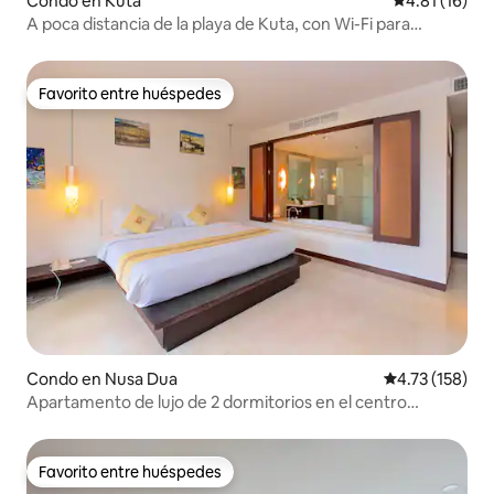
Condo en Kuta
Calificación 
4.81 (16)
A poca distancia de la playa de Kuta, con Wi-Fi para
trabajar - Legian - Seminyak
Favorito entre huéspedes
Favorito entre huéspedes
Condo en Nusa Dua
Calificación p
4.73 (158)
Apartamento de lujo de 2 dormitorios en el centro
vacacional Nusa Dua
Favorito entre huéspedes
Favorito entre huéspedes