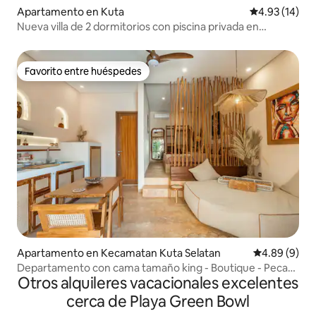
Apartamento en Kuta
Calificación 
4.93 (14)
Nueva villa de 2 dormitorios con piscina privada en
Seminyak
Favorito entre huéspedes
Favorito entre huéspedes
Apartamento en Kecamatan Kuta Selatan
Calificación 
4.89 (9)
Departamento con cama tamaño king - Boutique - Pecatu
Otros alquileres vacacionales excelentes
Uluwatu 2B
cerca de Playa Green Bowl