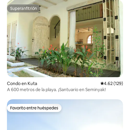
Superanfitrión
Superanfitrión
Condo en Kuta
Calificación p
4.62 (129)
A 600 metros de la playa. ¡Santuario en Seminyak!
Favorito entre huéspedes
Favorito entre huéspedes