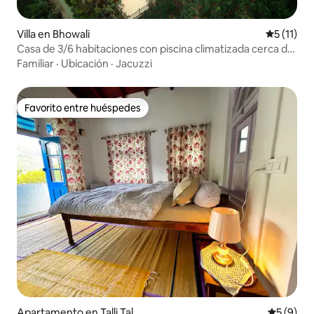
Villa en Bhowali
Calificaci
5 (11)
Casa de 3/6 habitaciones con piscina climatizada cerca de
The Ramshila Villa
Familiar
·
Ubicación
·
Jacuzzi
Favorito entre huéspedes
Favorito entre huéspedes
Apartamento en Talli Tal
Calificac
5 (9)