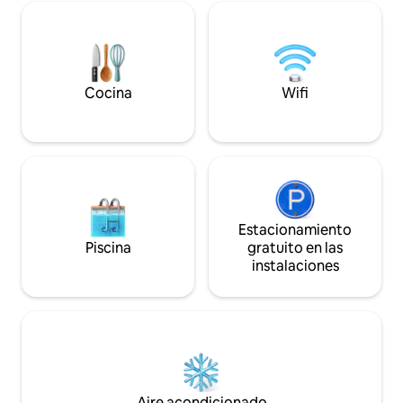
hacerte compañía. Ideal pa
excursionistas, le
de aves, amantes d
practicantes de m
que simplemente 
tranquilo en un b
Cocina
Wifi
Estacionamiento
Piscina
gratuito en las
instalaciones
Aire acondicionado