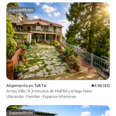
Superanfitrión
Superanfitrión
Alojamiento en Talli Tal
Calificación 
4.86 (43)
Arnav Villa | A 3 minutos de Mall Rd y el lago Naini
Ubicación
·
Familiar
·
Espacios interiores
Superanfitrión
Superanfitrión