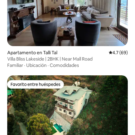
Apartamento en Talli Tal
Calificación
4.7 (69)
Villa Bliss Lakeside | 2BHK | Near Mall Road
Familiar
·
Ubicación
·
Comodidades
Favorito entre huéspedes
Favorito entre huéspedes