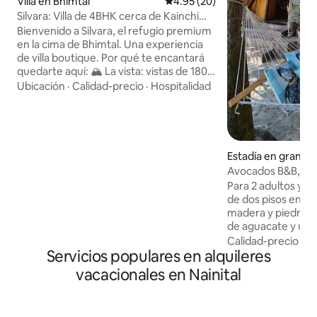
Villa en Bhimtal
Calificación promedio: 4.95 de 
4.95 (20)
Silvara: Villa de 4BHK cerca de Kainchi
Dham | Vista a la cima de la colina
Bienvenido a Silvara, el refugio premium
en la cima de Bhimtal. Una experiencia
de villa boutique. Por qué te encantará
quedarte aquí: 🏔️ La vista: vistas de 180°
a la montaña y al cielo. 🔥 El ambiente:
Ubicación
·
Calidad-precio
·
Hospitalidad
fogata privada y asientos al aire libre bajo
las estrellas. 👨‍🍳 La comida: cocinero y
cuidador en el lugar para comidas
frescas y caseras. 📍 La ubicación:
tranquilidad aislada en la cima de una
Estadía en granja 
colina, pero a solo 2 minutos en auto del
Gaon
Avocados B&B, Bhim
mercado principal. Estacionamiento:
forma de A
Para 2 adultos y 2 niños. Una vil
estacionamiento privado seguro para 3-
de dos pisos en fo
4 SUV. Perfecto para: familias, grupos de
madera y piedra e
amigos y viajes de trabajo (wifi de alta
de aguacate y un
velocidad).
kiwi y bastantes pl
Calidad-precio
·
Fa
Servicios populares en alquileres
en las instalacion
propiedad ancestra
vacacionales en Nainital
una chimenea, un 
dulce, muchos es
el constante canto