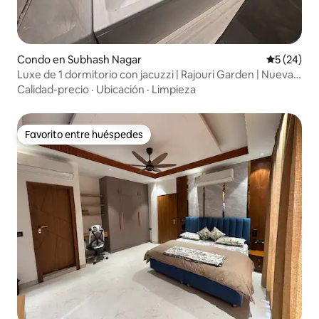
Condo en Subhash Nagar
Calificaci
5 (24)
Luxe de 1 dormitorio con jacuzzi | Rajouri Garden | Nueva
Delhi
Calidad-precio
·
Ubicación
·
Limpieza
Favorito entre huéspedes
Favorito entre huéspedes