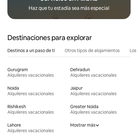
Haz que tu estadía sea más especial
Destinaciones para explorar
Destinos a un paso de ti
Otros tipos de alojamientos
Los 
Gurugram
Dehradun
Alquileres vacacionales
Alquileres vacacionales
Noida
Jaipur
Alquileres vacacionales
Alquileres vacacionales
Rishikesh
Greater Noida
Alquileres vacacionales
Alquileres vacacionales
Lahore
Mostrar más
Alquileres vacacionales