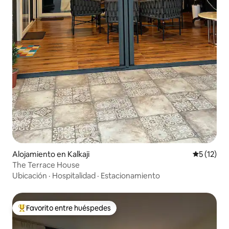
Alojamiento en Kalkaji
Calificaci
5 (12)
The Terrace House
Ubicación
·
Hospitalidad
·
Estacionamiento
Favorito entre huéspedes
Favorito entre huéspedes preferido