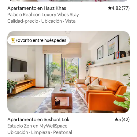
Apartamento en Hauz Khas
Calificación 
4.82 (77)
Palacio Real con Luxury Vibes Stay
Calidad-precio
·
Ubicación
·
Vista
Favorito entre huéspedes
Favorito entre huéspedes preferido
Apartamento en Sushant Lok
Calificaci
5 (42)
Estudio Zen en MyWellSpace
Ubicación
·
Limpieza
·
Peatonal