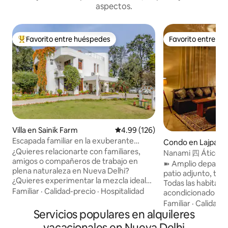
aspectos.
Favorito entre huéspedes
Favorito entre h
Favorito entre huéspedes preferido
Favorito entre h
Villa en Sainik Farm
Calificación promedio: 4.99 de 5
4.99 (126)
Escapada familiar en la exuberante
Condo en Lajpat 
vegetación de Shiv Niwas
¿Quieres relacionarte con familiares,
Nanami 四 Ático con patio en el sur de
amigos o compañeros de trabajo en
Delhi
➽ Amplio departa
plena naturaleza en Nueva Delhi?
patio adjunto, tot
¿Quieres experimentar la mezcla ideal
Todas las habitaci
de encanto y hospitalidad del viejo
Familiar
·
Calidad-precio
·
Hospitalidad
acondicionado de 1
mundo con todas las comodidades
Propiedad ➽ orient
Familiar
·
Calidad-
modernas? ¿Deseas dar un paseo por los
Servicios populares en alquileres
vecindario de altos
extensos jardines bajo los árboles
tres lados, orienta
vacacionales en Nueva Delhi