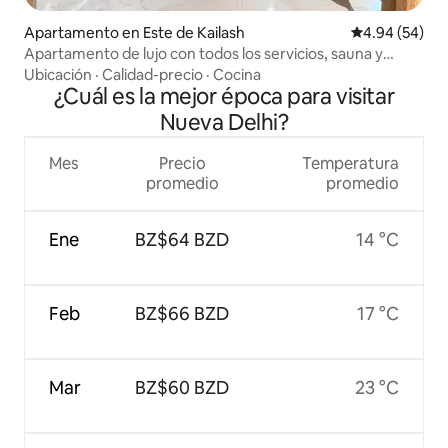
Apartamento en Este de Kailash
Calificación p
4.94 (54)
Apartamento de lujo con todos los servicios, sauna y
ducha de hidromasaje
Ubicación
·
Calidad-precio
·
Cocina
¿Cuál es la mejor época para visitar
Nueva Delhi?
Mes
Precio
Temperatura
promedio
promedio
Ene
BZ$64 BZD
14 °C
Feb
BZ$66 BZD
17 °C
Mar
BZ$60 BZD
23 °C