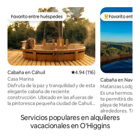
Favorito entre huéspedes
Favorito entre
Favorito entre huéspedes
Favorito entre hu
Cabaña en Cáhuil
Calificación promedio: 4.94 de 5
4.94 (116)
Casa Marina
Cabaña en Navida
Disfruta de la paz y tranquilidad y de esta
Matanzas Lodge, C
elegante cabaña de reciente
Es una hermosa y 
construcción. Ubicado en las afueras de
te permitirá disfr
la pintoresca pequeña ciudad de Cahuil,
playa de Matanzas
es el lugar perfecto para disfrutar de
alrededores. Tiene
explorar los alrededores. A solo 10
Servicios populares en alquileres
closet, 1 baño y co
minutos en auto de Punta de Lobos y a
comedor que se 
vacacionales en O'Higgins
20 minutos del centro de Pichilemu. Se
directamente a un
proporciona leña en la propiedad para
podrán disfrutar d
que puedas calentar la bañera de