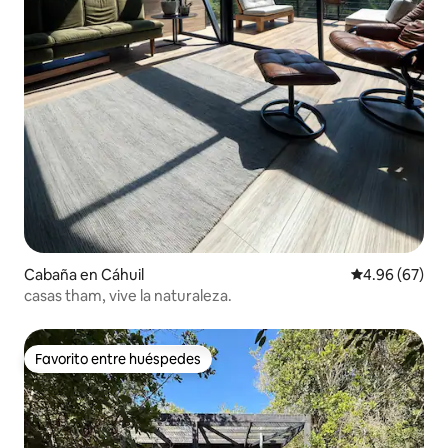
Cabaña en Cáhuil
Calificación p
4.96 (67)
casas tham, vive la naturaleza.
Favorito entre huéspedes
Favorito entre huéspedes