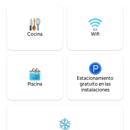
una hermosa vista
hidromasaje y disfrutarla de forma
Matanzas. Todos l
gratuita. También ofrecemos el servicio
vista que logra do
de calentarlo por un cargo adicional.
quebrada Matanzas 
Starlink WIFI
Además, podrán ap
lado de la cabaña.
Cocina
Wifi
Estacionamiento
Piscina
gratuito en las
instalaciones