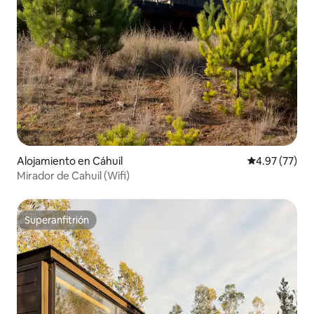
Alojamiento en Cáhuil
Calificación 
4.97 (77)
Mirador de Cahuil (Wifi)
Superanfitrión
Superanfitrión