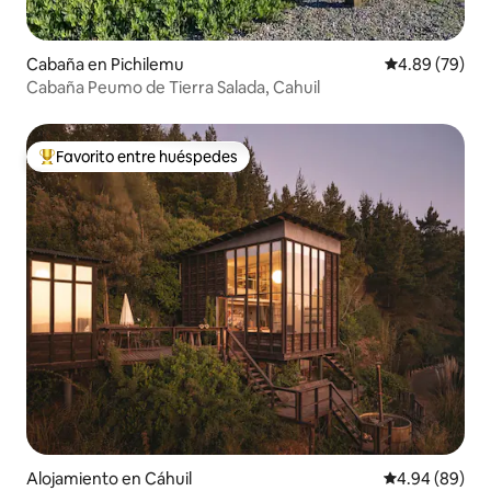
Cabaña en Pichilemu
Calificación p
4.89 (79)
Cabaña Peumo de Tierra Salada, Cahuil
Favorito entre huéspedes
Favorito entre huéspedes preferido
Alojamiento en Cáhuil
Calificación p
4.94 (89)