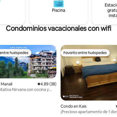
a. Este es solo el lugar para ti.
Estac
ata corta de 2 minutos desde
Piscina
gratu
ra principal te llevará a
inst
-Pause & Reconnect.
o tranquilo y cerca de la
a
Condominios vacacionales con wifi
 entre huéspedes
Favorito entre huéspedes
 entre huéspedes
Favorito entre huéspedes
 Manali
Calificación promedio: 4.89 de 5, 38 reseñas
4.89 (38)
tativa Nirvana con cocina y
a montaña
 4.97 de 5, 29 reseñas
Condo en Kais
¡Precioso apartamento de 1 dor
con plaza de aparcamiento grat