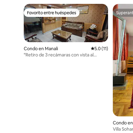
Favorito entre huéspedes
Superanf
Favorito entre huéspedes
Superanf
Condo en Manali
Calificación promedio
5.0 (11)
“Retiro de 3 recámaras con vista al
bosque y balcón | Manali”
Condo en
Villa Soh