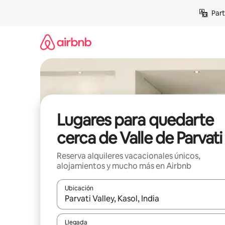
Omite
Part
el
contenido
Lugares para quedarte
cerca de Valle de Parvati
Reserva alquileres vacacionales únicos,
alojamientos y mucho más en Airbnb
Ubicación
Cuando los resultados estén disponibles, navega co
Llegada