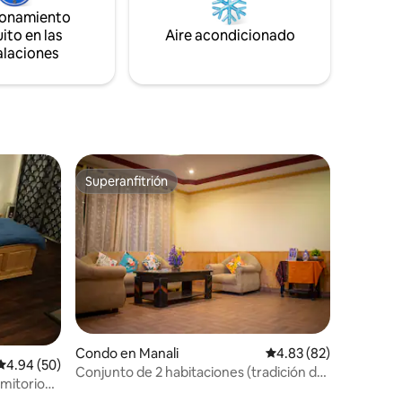
ionamiento
ito en las
Aire acondicionado
alaciones
Superanfitrión
Superanfitrión
Condo en Manali
Calificación promedio:
4.83 (82)
Calificación promedio: 4.94 de 5, 50 reseñas
4.94 (50)
Conjunto de 2 habitaciones (tradición del
mitorio
Himalaya)
uita y