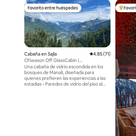
Favorito entre huéspedes
Favor
Favorito entre huéspedes
Favorito
Cabaña en Sajla
Calificación promedio:
4.85 (71)
Ofseason Off GlassCabin |
ForestTrek•SkyCeilng•WiFi
Una cabaña de vidrio escondida en los
bosques de Manali, diseñada para
quienes prefieren las experiencias a las
estadías • Paredes de vidrio del piso al
techo y techo transparente para
contemplar el cielo • Despiértese con
vistas al bosque, duerma bajo las estrellas
• Se accede mediante una caminata
guiada cuesta arriba de 1 a 1,5 horas •
Fabricado con madera recuperada / lujo
minimalista • Ideal para escritores,
parejas, viajeros lentos y personas que
buscan una desconexión digital • Vida