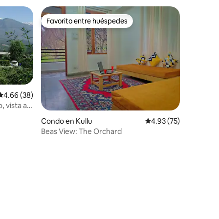
ar!
Favorito entre huéspedes
Favorito entre huéspedes
Calificación promedio: 4.66 de 5, 38 reseñas
4.66 (38)
, vista a
Condo en Kullu
Calificación promedio:
4.93 (75)
Beas View: The Orchard