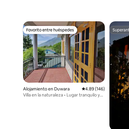
desintoxi
Favorito entre huéspedes
Superanf
Favorito entre huéspedes
Superanf
Alojamiento en Duwara
Calificación promedio: 
4.89 (146)
Villa en la naturaleza • Lugar tranquilo y
silencioso • 3 dormitorios)