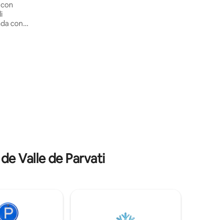
 con
ubicación tranquila, leche de vaca y
i
alrededores tranquilos son algo de
ada con
nuestro dominio. Nuestra casa está
 , cocina.
equipada con todas las comodidades
ra, así
básicas y es la más adecuada para
quienes buscan la paz en el Himalaya y
especialmente para los amantes de los
madera
libros, los practicantes de la meditación y
 tienen
los observadores de aves.
oche por
ilios para
obran 300
r chimenea
lternos
de Valle de Parvati