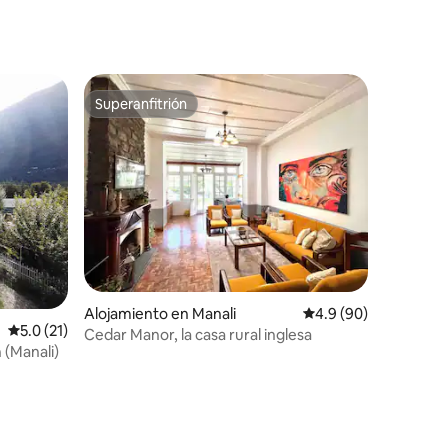
Superanfitrión
rido
Superanfitrión
Alojamiento en Manali
Calificación promedio
4.9 (90)
Calificación promedio: 5.0 de 5, 21 reseñas
5.0 (21)
Cedar Manor, la casa rural inglesa
 (Manali)