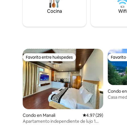
vida urban
Una camin
Cocina
Wifi
la carrete
Interlude
,haciéndol
naturalez
Favorito entre huéspedes
Favorito
Favorito entre huéspedes
Favorito
Condo en
Casa medi
vista a l
Condo en Manali
Calificación promedio:
4.97 (29)
Apartamento independiente de lujo 1
BHK 3