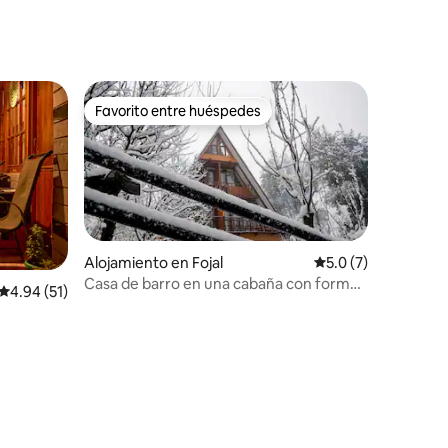
Favorito entre huéspedes
rido
Favorito entre huéspedes
Alojamiento en Fojal
Calificación promed
5.0 (7)
Casa de barro en una cabaña con forma
Calificación promedio: 4.94 de 5, 51 reseñas
4.94 (51)
de A