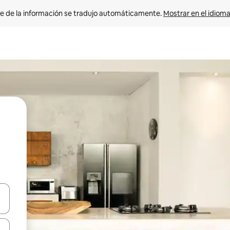
e de la información se tradujo automáticamente. 
Mostrar en el idioma
n las teclas de flecha hacia arriba y hacia abajo o explora con el tact