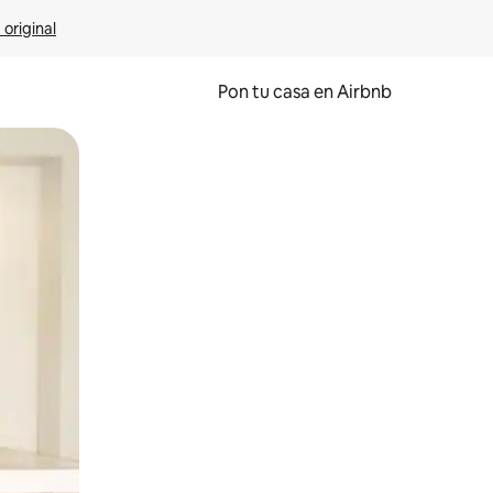
 original
Pon tu casa en Airbnb
o o desliza el dedo.