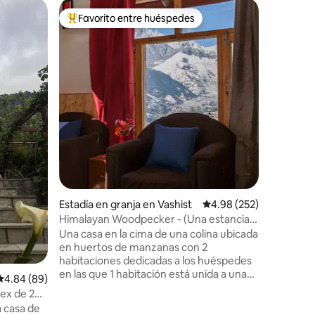
Estadía e
Favorito entre huéspedes
Favor
Favorito entre huéspedes preferido
Favorit
Naggarvil
Primera 
Un verda
color azu
emblemát
CASTILL
pintoresc
Es un pue
todas la
con tazas
café e hi
lugar don
vistas s
nuestra h
acogedora,
Estadía en granja en Vashist
Calificación promedio: 
4.98 (252)
requiere
Himalayan Woodpecker - (Una estancia
noches! Por favor, NO reserves para 1
verdaderamente himalaya)
Una casa en la cima de una colina ubicada
no
en huertos de manzanas con 2
habitaciones dedicadas a los huéspedes
en las que 1 habitación está unida a una
Calificación promedio: 4.84 de 5, 89 reseñas
4.84 (89)
cocina pequeña y baños higiénicos y 1
lex de 2
habitación es un dormitorio de buen
a casa de
tamaño. Memorizar vistas a la montaña,