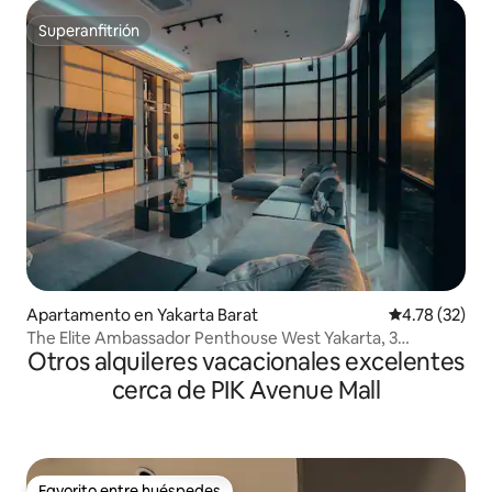
Superanfitrión
Superanfitrión
Apartamento en Yakarta Barat
Calificación 
4.78 (32)
The Elite Ambassador Penthouse West Yakarta, 3
Otros alquileres vacacionales excelentes
dormitorios
cerca de PIK Avenue Mall
Favorito entre huéspedes