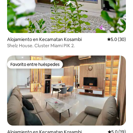
Alojamiento en Kecamatan Kosambi
Calificación
5.0 (30)
Shelz House. Cluster Miami PIK 2.
Favorito entre huéspedes
Favorito entre huéspedes
Alojamiento en Kecamatan Kosambi
Calificación
5.0 (19)