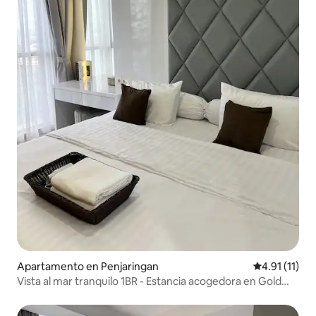
Apartamento en Penjaringan
Calificación 
4.91 (11)
Vista al mar tranquilo 1BR - Estancia acogedora en Gold
Coast PIK #C