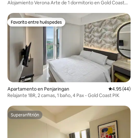
Alojamiento Verona Arte de 1 dormitorio en Gold Coast
Apartment PIK
Favorito entre huéspedes
Favorito entre huéspedes
Apartamento en Penjaringan
Calificación 
4.95 (44)
Relajante 1BR, 2 camas, 1 baño, 4 Pax - Gold Coast PIK
Superanfitrión
Superanfitrión