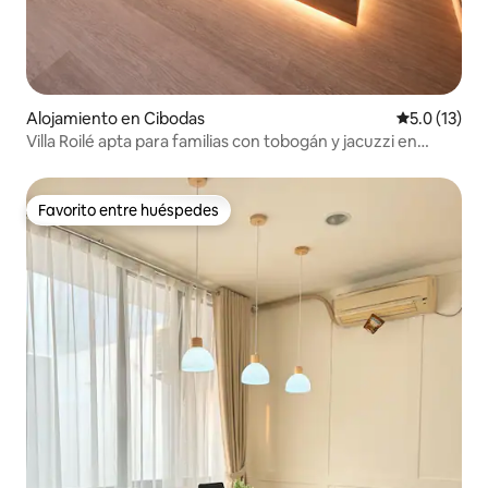
Alojamiento en Cibodas
Calificación
5.0 (13)
Villa Roilé apta para familias con tobogán y jacuzzi en
Karawaci
Favorito entre huéspedes
Favorito entre huéspedes