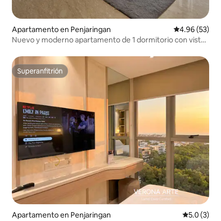
Apartamento en Penjaringan
Calificación p
4.96 (53)
Nuevo y moderno apartamento de 1 dormitorio con vistas
al mar en Gold Coast PIK
Superanfitrión
Superanfitrión
Apartamento en Penjaringan
Calificació
5.0 (3)