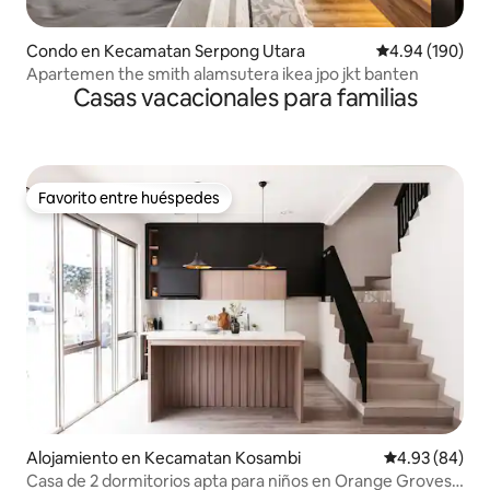
Condo en Kecamatan Serpong Utara
Calificación pr
4.94 (190)
Apartemen the smith alamsutera ikea jpo jkt banten
Casas vacacionales para familias
Favorito entre huéspedes
Favorito entre huéspedes
Alojamiento en Kecamatan Kosambi
Calificación p
4.93 (84)
Casa de 2 dormitorios apta para niños en Orange Groves /