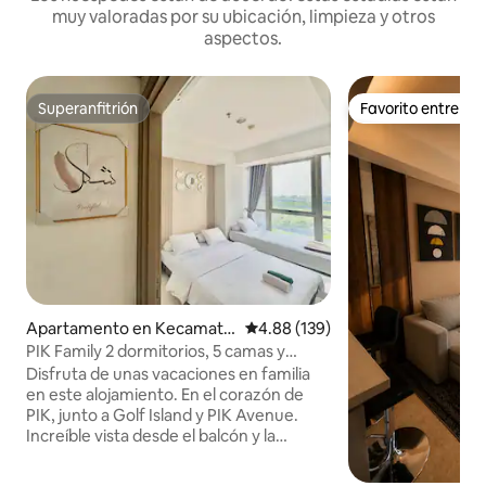
muy valoradas por su ubicación, limpieza y otros
aspectos.
Superanfitrión
Favorito entre h
Superanfitrión
Favorito entre h
Apartamento en Kecamata
Calificación promedio: 4.88 de 5
4.88 (139)
n Penjaringan
PIK Family 2 dormitorios, 5 camas y
balcón con las mejores vistas
Disfruta de unas vacaciones en familia
en este alojamiento. En el corazón de
PIK, junto a Golf Island y PIK Avenue.
Increíble vista desde el balcón y la
ventana que supervisa el manglar, el
puente de la isla de golf, el lago, el mar y