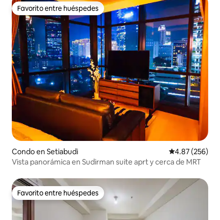
Favorito entre huéspedes
Favorito entre huéspedes
Condo en Setiabudi
Calificación pr
4.87 (256)
Vista panorámica en Sudirman suite aprt y cerca de MRT
Favorito entre huéspedes
Favorito entre huéspedes