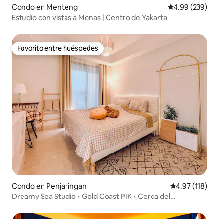
Condo en Menteng
Calificación pr
4.99 (239)
Estudio con vistas a Monas | Centro de Yakarta
Favorito entre huéspedes
Favorito entre huéspedes
Condo en Penjaringan
Calificación p
4.97 (118)
Dreamy Sea Studio • Gold Coast PIK • Cerca del
aeropuerto