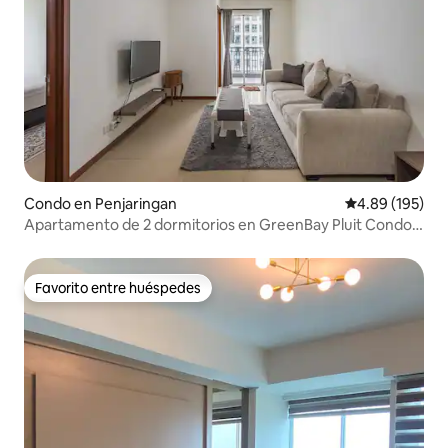
Condo en Penjaringan
Calificación pr
4.89 (195)
Apartamento de 2 dormitorios en GreenBay Pluit Condo
Lionfish Tower
Favorito entre huéspedes
Favorito entre huéspedes