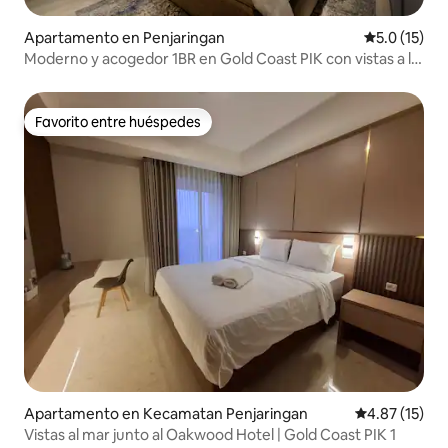
Apartamento en Penjaringan
Calificación
5.0 (15)
Moderno y acogedor 1BR en Gold Coast PIK con vistas a la
ciudad
Favorito entre huéspedes
Favorito entre huéspedes
Apartamento en Kecamatan Penjaringan
Calificación 
4.87 (15)
Vistas al mar junto al Oakwood Hotel | Gold Coast PIK 1