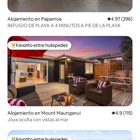
Alojamiento en Papamoa
Calificación pr
4.97 (296)
REFUGIO DE PLAYA A 4 MINUTOS A PIE DE LA PLAYA
Favorito entre huéspedes
Favorito entre huéspedes preferido
Alojamiento en Mount Maunganui
Calificación 
4.9 (115)
Joya oculta con vistas al mar
Favorito entre huéspedes