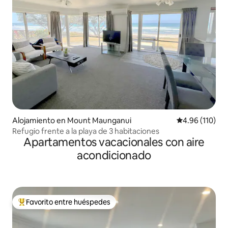
Alojamiento en Mount Maunganui
Calificación p
4.96 (110)
Refugio frente a la playa de 3 habitaciones
Apartamentos vacacionales con aire
acondicionado
Favorito entre huéspedes
Favorito entre huéspedes preferido