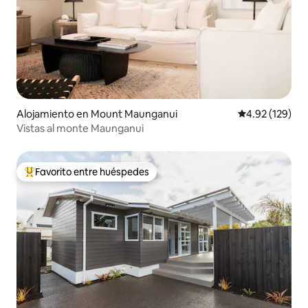
Alojamiento en Mount Maunganui
Calificación p
4.92 (129)
Vistas al monte Maunganui
Favorito entre huéspedes
Favorito entre huéspedes preferido