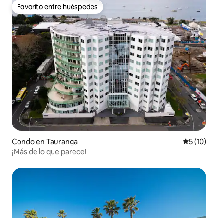
Favorito entre huéspedes
Favorito entre huéspedes
Condo en Tauranga
Calificaci
5 (10)
¡Más de lo que parece!