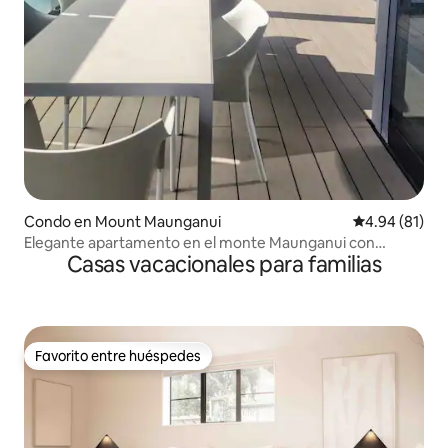
Condo en Mount Maunganui
Calificación 
4.94 (81)
Elegante apartamento en el monte Maunganui con
Casas vacacionales para familias
acceso a la piscina
Favorito entre huéspedes
Favorito entre huéspedes