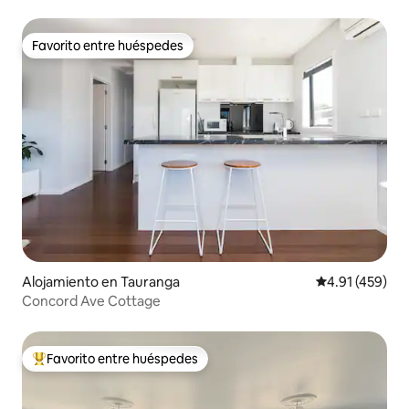
Favorito entre huéspedes
Favorito entre huéspedes
Alojamiento en Tauranga
Calificación p
4.91 (459)
Concord Ave Cottage
Favorito entre huéspedes
Favorito entre huéspedes preferido