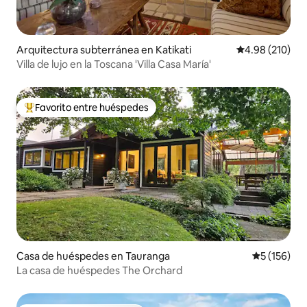
Arquitectura subterránea en Katikati
Calificación pr
4.98 (210)
Villa de lujo en la Toscana 'Villa Casa María'
Favorito entre huéspedes
Favorito entre huéspedes preferido
Casa de huéspedes en Tauranga
Calificació
5 (156)
La casa de huéspedes The Orchard