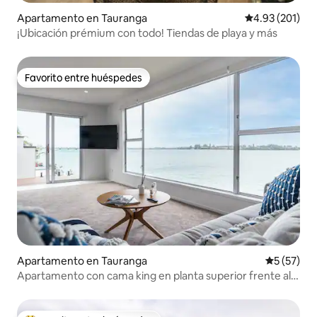
Apartamento en Tauranga
Calificación p
4.93 (201)
¡Ubicación prémium con todo! Tiendas de playa y más
Favorito entre huéspedes
Favorito entre huéspedes
Apartamento en Tauranga
Calificaci
5 (57)
Apartamento con cama king en planta superior frente al
mar