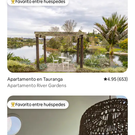
Favorito entre huéspedes
Favorito entre huéspedes preferido
Apartamento en Tauranga
Calificación pr
4.95 (653)
Apartamento River Gardens
Favorito entre huéspedes
Favorito entre huéspedes preferido