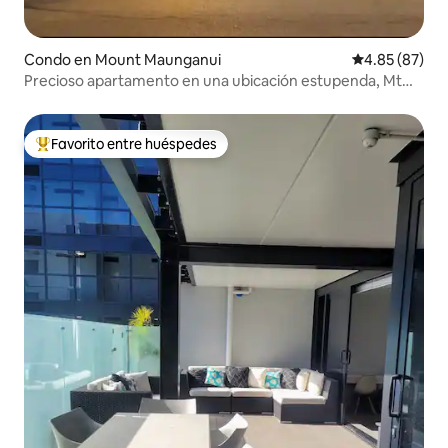
Condo en Mount Maunganui
Calificación p
4.85 (87)
Precioso apartamento en una ubicación estupenda, Mt
Maunganui
Favorito entre huéspedes
Favorito entre huéspedes preferido