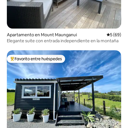
Apartamento en Mount Maunganui
Calificaci
5 (69)
Elegante suite con entrada independiente en la montaña
Favorito entre huéspedes
Favorito entre huéspedes preferido