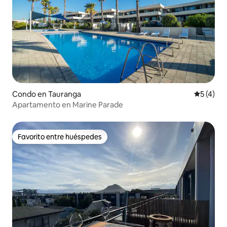
Condo en Tauranga
Calificac
5 (4)
Apartamento en Marine Parade
Favorito entre huéspedes
Favorito entre huéspedes