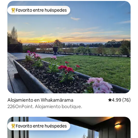
Favorito entre huéspedes
Favorito entre huéspedes preferido
Alojamiento en Whakamārama
Calificación p
4.99 (76)
226OnPoint. Alojamiento boutique.
Favorito entre huéspedes
Favorito entre huéspedes preferido