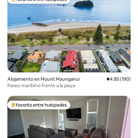
Favorito entre huéspedes preferido
Alojamiento en Mount Maunganui
Calificación pr
4.85 (190)
Paseo marítimo frente a la playa
Favorito entre huéspedes
Favorito entre huéspedes preferido