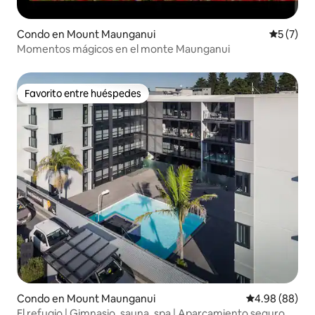
Condo en Mount Maunganui
Calificac
5 (7)
Momentos mágicos en el monte Maunganui
Favorito entre huéspedes
Favorito entre huéspedes
Condo en Mount Maunganui
Calificación p
4.98 (88)
El refugio | Gimnasio, sauna, spa | Aparcamiento seguro