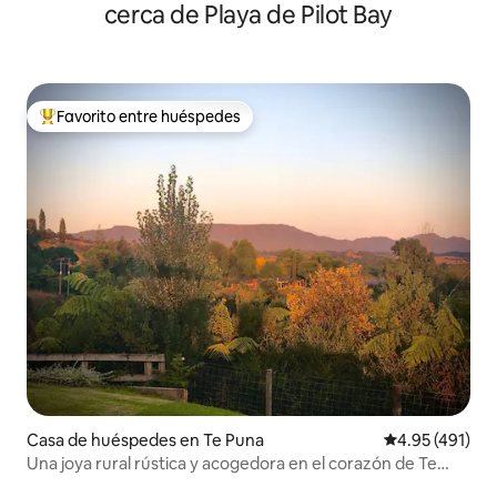
cerca de Playa de Pilot Bay
Favorito entre huéspedes
Favorito entre huéspedes preferido
Casa de huéspedes en Te Puna
Calificación p
4.95 (491)
Una joya rural rústica y acogedora en el corazón de Te
Puna