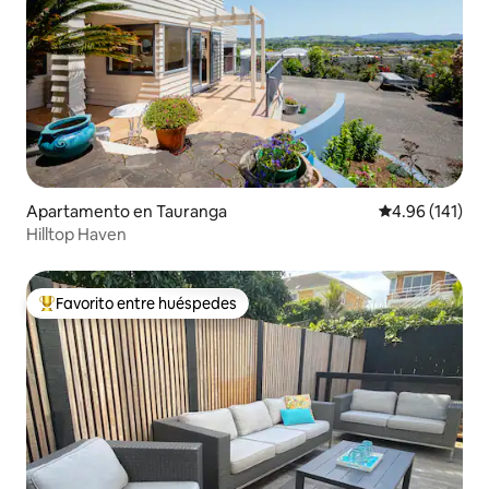
Apartamento en Tauranga
Calificación p
4.96 (141)
Hilltop Haven
Favorito entre huéspedes
Favorito entre huéspedes preferido