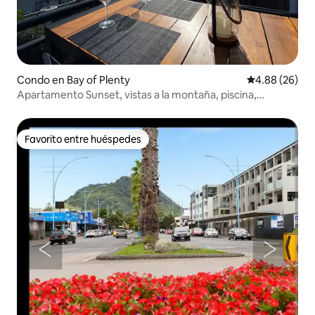
Condo en Bay of Plenty
Calificación p
4.88 (26)
Apartamento Sunset, vistas a la montaña, piscina,
gimnasio, jacuzzi
Favorito entre huéspedes
Favorito entre huéspedes