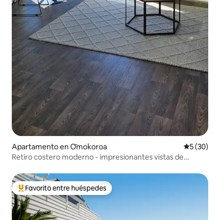
Apartamento en Ōmokoroa
Calificaci
5 (30)
Retiro costero moderno - impresionantes vistas de
Omokoroa
Favorito entre huéspedes
Favorito entre huéspedes preferido