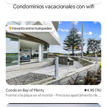
Condominios vacacionales con wifi
Favorito entre huéspedes
Favorito entre huéspedes preferido
Condo en Bay of Plenty
Calificación p
4.95 (76)
Frente a la playa en el monte - Precioso apartamento de 3
dormitorios