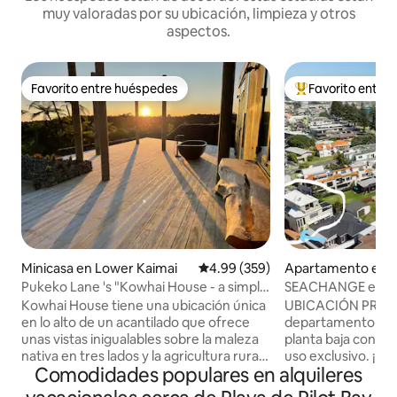
muy valoradas por su ubicación, limpieza y otros
aspectos.
Favorito entre huéspedes
Favorito entre
Favorito entre huéspedes
Favorito entre hu
Minicasa en Lower Kaimai
Calificación promedio: 4.99 de 5
4.99 (359)
Apartamento en 
unganui
Pukeko Lane 's "Kowhai House - a simple
SEACHANGE en Pre
blend "
Maunganui
Kowhai House tiene una ubicación única
UBICACIÓN PRIVI
en lo alto de un acantilado que ofrece
departamento de 2
unas vistas inigualables sobre la maleza
planta baja con un
nativa en tres lados y la agricultura rural
uso exclusivo. ¡Es
Comodidades populares en alquileres
en el otro. Al ser una nueva
de su puerta! A 2 m
construcción, nuestro objetivo ha sido
playa de Pilot Bay,