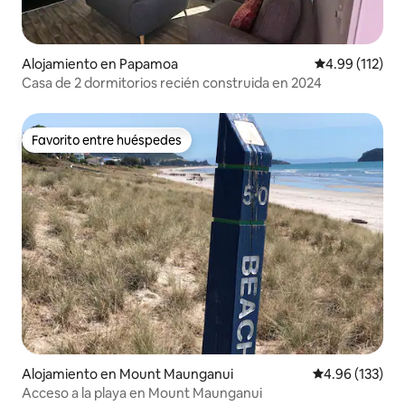
Alojamiento en Papamoa
Calificación p
4.99 (112)
Casa de 2 dormitorios recién construida en 2024
Favorito entre huéspedes
Favorito entre huéspedes
Alojamiento en Mount Maunganui
Calificación p
4.96 (133)
Acceso a la playa en Mount Maunganui