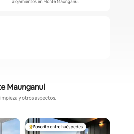
alojamientos en Monte Maunganui.
nte Maunganui
limpieza y otros aspectos.
Loft en 
Favorito entre huéspedes
Favor
Favorito entre huéspedes preferido
Favorit
El loft 