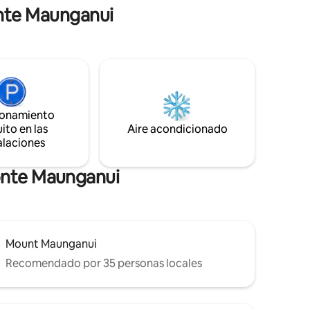
onte Maunganui
ionamiento
ito en las
Aire acondicionado
alaciones
onte Maunganui
Mount Maunganui
Recomendado por 35 personas locales