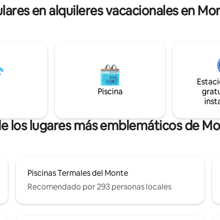
 apacible valle y disfrutar de
ulares en alquileres vacacionales en M
s de sol desde su jacuzzi
Estac
Piscina
gratu
inst
 de los lugares más emblemáticos de M
Piscinas Termales del Monte
Recomendado por 293 personas locales