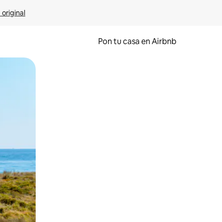
 original
Pon tu casa en Airbnb
o o desliza el dedo.