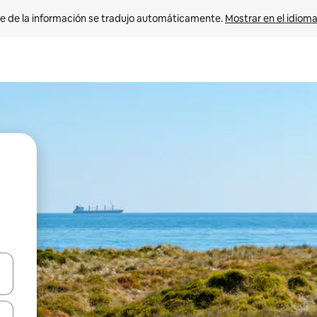
e de la información se tradujo automáticamente. 
Mostrar en el idioma
n las teclas de flecha hacia arriba y hacia abajo o explora con el tact