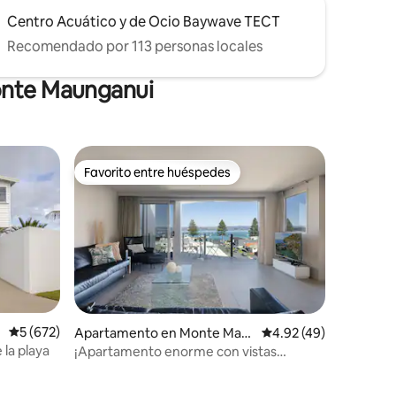
Centro Acuático y de Ocio Baywave TECT
Recomendado por 113 personas locales
onte Maunganui
Favorito entre huéspedes
rido
Favorito entre huéspedes
Calificación promedio: 5 de 5, 672 reseñas
5 (672)
Apartamento en Monte Mau
Calificación promedio:
4.92 (49)
nganui
 la playa
¡Apartamento enorme con vistas
increíbles!