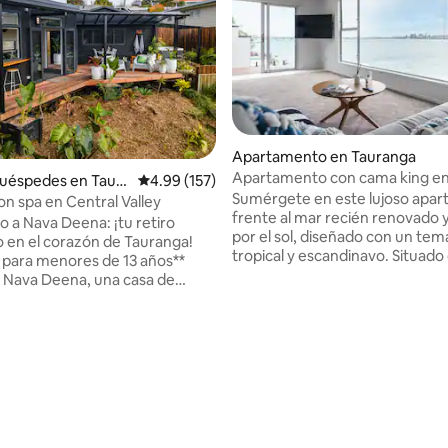
Apartamento en Tauranga
Apartamento con cama king en
huéspedes en Taura
Calificación promedio: 4.99 de 5, 157 reseñas
4.99 (157)
superior frente al mar
Sumérgete en este lujoso apa
on spa en Central Valley
frente al mar recién renovado 
o a Nava Deena: ¡tu retiro
por el sol, diseñado con un tem
 en el corazón de Tauranga!
tropical y escandinavo. Situado
 para menores de 13 años**
pequeño tramo frente al mar e
 Nava Deena, una casa de
suburbio cosmopolita más esta
 un dormitorio
del centro de la ciudad de Taur
amente impresionante situada
apartamento de 1 dormitorio r
no acre de tierra justo en el
4.96 de 5, 139 reseñas
renovado está totalmente equ
 Tauranga. Nuestra propiedad
todo lo que necesitas, incluyen
tuario único que combina la
balcón, estacionamiento fuera d
ad de las vistas rurales con la
aire acondicionado, cafetera, 
 de la vida urbana. Imagínese
tamaño king, espacio de trabajo
se y ver a las ovejas pastando
completa, baño y lavandería.