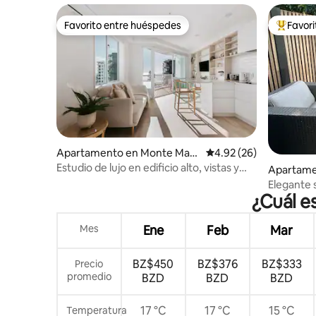
Favorito entre huéspedes
Favor
Favorito entre huéspedes
Favorito
Apartamento en Monte Mau
Calificación promedio:
4.92 (26)
nganui
Estudio de lujo en edificio alto, vistas y
Apartame
piscina
nui
Elegante 
¿Cuál e
independi
Mes
Ene
Feb
Mar
BZ$450
BZ$376
BZ$333
Precio
promedio
BZD
BZD
BZD
17 °C
17 °C
15 °C
Temperatura