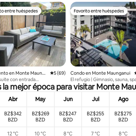
ito entre huéspedes
Favorito entre huéspedes
 entre huéspedes preferido
Favorito entre huéspedes
 4.92 de 5, 26 reseñas
nto en Monte Maunga
Calificación promedio: 5 de 5, 69 reseñas
5 (69)
Condo en Monte Maunganui
suite con entrada
El refugio | Gimnasio, sauna, spa
s la mejor época para visitar Monte Ma
ente en la montaña
Aparcamiento seguro
Abr
May
Jun
Jul
Ago
BZ$342
BZ$269
BZ$247
BZ$255
BZ$275
BZD
BZD
BZD
BZD
BZD
12 °C
10 °C
8 °C
7 °C
8 °C