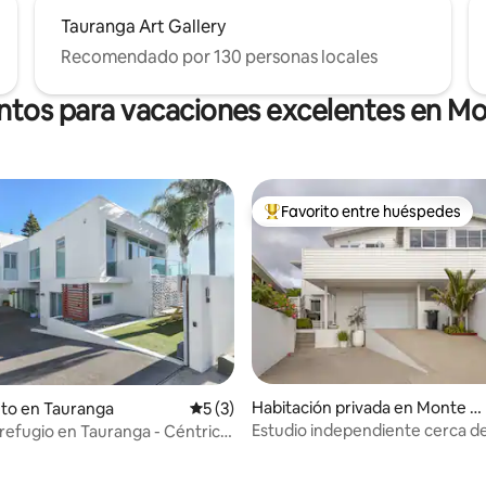
Tauranga Art Gallery
Recomendado por 130 personas locales
entos para vacaciones excelentes en M
Favorito entre huéspedes
Favorito entre huéspedes prefe
Habitación privada en Monte M
to en Tauranga
Calificación promedio: 5 de 5, 3 reseñas
5 (3)
aunganui
Estudio independiente cerca de
efugio en Tauranga - Céntrico
 4.85 de 5, 54 reseñas
o