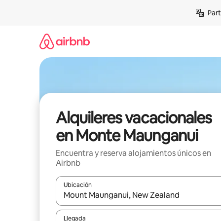
Omite
Part
el
contenido
Alquileres vacacionales
en Monte Maunganui
Encuentra y reserva alojamientos únicos en
Airbnb
Ubicación
Cuando los resultados estén disponibles, navega co
Llegada