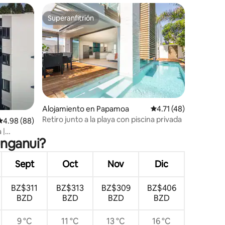
Superanfitrión
Superanfitrión
Alojamiento en Papamoa
Calificación promedio
4.71 (48)
Retiro junto a la playa con piscina privada
Calificación promedio: 4.98 de 5, 88 reseñas
4.98 (88)
 |
unganui?
Sept
Oct
Nov
Dic
BZ$311
BZ$313
BZ$309
BZ$406
BZD
BZD
BZD
BZD
9 °C
11 °C
13 °C
16 °C