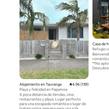
Casa de 
nga
Refugio c
Bienvenid
romántico
**No apto
Descubre
diseño de
verdader
en un sere
Alojamiento en Tauranga
Calificación promedio: 
4.96 (139)
centro de
Playa y felicidad en Papamoa
es un san
A poca distancia de tiendas, cine,
tranquilid
restaurantes y playa. Lugar perfecto
comodidad
para una escapada romántica o lugar de
despertar
trabajo entre semana para una sola