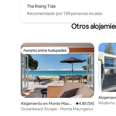
The Rising Tide
Recomendado por 139 personas locales
Otros alojami
Favorito entre huéspedes
Favorito entre huéspedes
Alojamien
Moderno r
Alojamiento en Monte Maun
Calificación promedio:
4.85 (54)
y tranquil
ganui
Oceanbeach Escape - Monte Maunganui