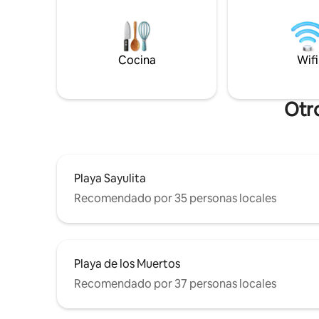
nativos. E
una gran escapada. La propiedad está
¡Es difíci
llena de espacios abiertos brillantes,
Sayulita e
paisajismo tropical y diseño que presta
obras en 
atención a los detalles, dando a esta casa
Cocina
Wifi
una sensación de lujo. *Todas las fiestas
están totalmente prohibidas.
Otro
Playa Sayulita
Recomendado por 35 personas locales
Playa de los Muertos
Recomendado por 37 personas locales