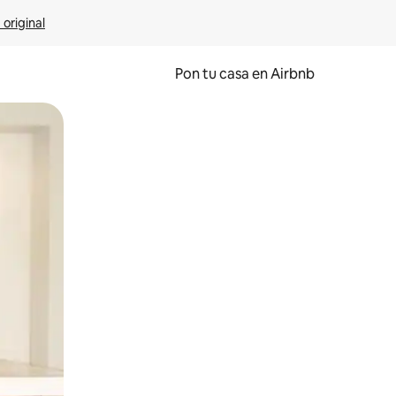
 original
Pon tu casa en Airbnb
o o desliza el dedo.