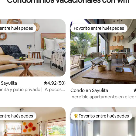
Condominios vacacionales con wifi
 entre huéspedes
Favorito entre huéspedes
 entre huéspedes
Favorito entre huéspedes
4.92 de 5, 159 reseñas
Sayulita
Calificación promedio: 4.92 de 5, 50 reseñas
4.92 (50)
finita y patio privado | ¡A pocos
Condo en Sayulita
C
a playa!
Increíble apartamento en el cen
manzanas de la playa
 entre huéspedes
Favorito entre huéspedes
 entre huéspedes
Favorito entre huéspedes prefe