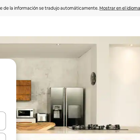
e de la información se tradujo automáticamente. 
Mostrar en el idioma
n las teclas de flecha hacia arriba y hacia abajo o explora con el tact