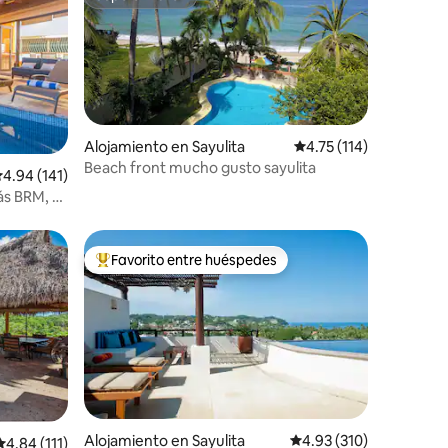
Superanfitrión
Alojamiento en Sayulita
Calificación promedio:
4.75 (114)
Beach front mucho gusto sayulita
alificación promedio: 4.94 de 5, 141 reseñas
4.94 (141)
ás BRM, 7
Favorito entre huéspedes
Favorito entre huéspedes preferido
Alojamiento en Sayulita
Calificación promedio: 
4.93 (310)
Calificación promedio: 4.84 de 5, 111 reseñas
4.84 (111)