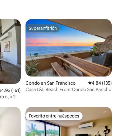
Superanfitrión
Superanfitrión
Condo en San Francisco
Calificación promedio: 
4.84 (135)
Casa L&L Beach Front Condo San Pancho
alificación promedio: 4.93 de 5, 161 reseñas
4.93 (161)
tro, a 2
Favorito entre huéspedes
rido
Favorito entre huéspedes