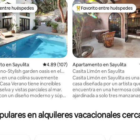
 entre huéspedes
Favorito entre huéspedes
 entre huéspedes
Favorito entre huéspedes prefe
to en Sayulita
Calificación promedio: 4.89 de 5, 107 reseñas
4.89 (107)
Apartamento en Sayulita
no-Stylish garden oasis en el
Casita Limón en Sayulita
4.96 de 5, 150 reseñas
e
 en una colina suavemente
Casita Limón en Sayulita es una
 Casa Verano tiene increíbles
casa diseñada por un artista qu
 selva y vistas parciales al mar.
encuentra en una hermosa col
con un diseño moderno y súper
ajardinada a solo tres manzanas
de buen gusto; 2 dormitorios
minutos a pie, de la playa y la pl
rados, cada uno con un
del pueblo). Una casa independiente
ares en alquileres vacacionales cerca
leto, camas king size y aire
totalmente amueblada con jard
ado. Piscina climatizada. Sala
terraza, disfrutarás del oasis d
bierta. La cocina se abre a un
privada mientras vives en un vi
atio con una piscina de agua
barrio mexicano. Patio privado a
deada de increíbles árboles
libre y zona de techo en el terc