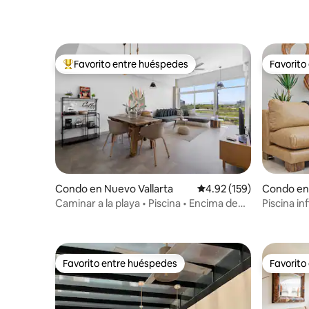
Favorito entre huéspedes
Favorito
Favorito entre huéspedes preferido
Favorito
Condo en Nuevo Vallarta
Calificación promedio: 
4.92 (159)
Condo en 
Caminar a la playa • Piscina • Encima de
Piscina in
tiendas y restaurantes
pasos de l
Favorito entre huéspedes
Favorito
Favorito entre huéspedes
Favorito