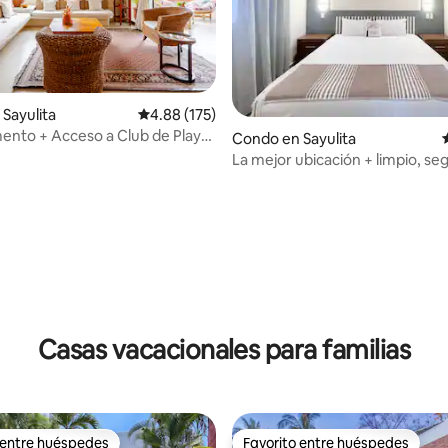
Sayulita
Calificación promedio: 4.88 de 5, 175 reseñas
4.88 (175)
nto + Acceso a Club de Playa
Condo en Sayulita
La mejor ubicación + limpio, se
recién construido
 4.9 de 5, 127 reseñas
Casas vacacionales para familias
 entre huéspedes
Favorito entre huéspedes