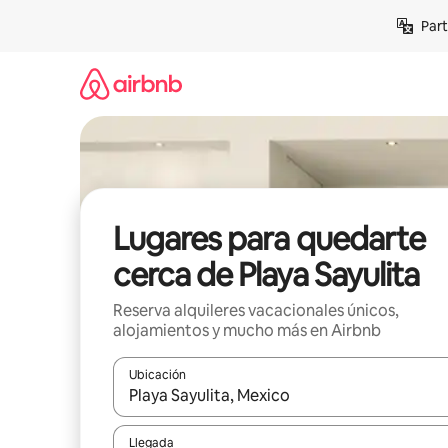
Omite
Part
el
contenido
Lugares para quedarte
cerca de Playa Sayulita
Reserva alquileres vacacionales únicos,
alojamientos y mucho más en Airbnb
Ubicación
Cuando los resultados estén disponibles, navega co
Llegada