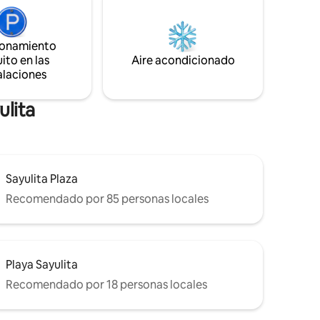
nevera) con
privacidad con la proximidad a la
a ciudad.
emocionante ciudad de Sayulita.
ionamiento
ito en las
Aire acondicionado
alaciones
ulita
Sayulita Plaza
Recomendado por 85 personas locales
Playa Sayulita
Recomendado por 18 personas locales