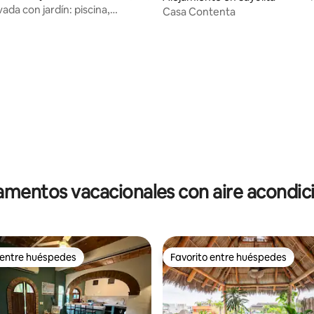
vada con jardín: piscina,
Casa Contenta
a pie, wifi rápido
4.75 de 5, 206 reseñas
mentos vacacionales con aire acondi
 entre huéspedes
Favorito entre huéspedes
 entre huéspedes
Favorito entre huéspedes