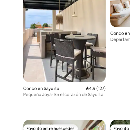
Condo en 
Departame
Gratis
Condo en Sayulita
Calificación promedio:
4.9 (127)
Pequeña Joya- En el corazón de Sayulita
Favorito entre huéspedes
Favorito