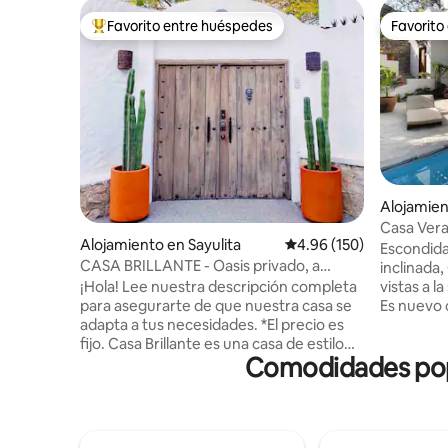
Favorito entre huéspedes
Favorito
Favorito entre huéspedes preferido
Favorito
Alojamien
Casa Vera
Alojamiento en Sayulita
Calificación promedio: 
4.96 (150)
lado nort
Escondida
CASA BRILLANTE - Oasis privado, a
inclinada,
manzana de la plaza
vistas a la
¡Hola! Lee nuestra descripción completa
Es nuevo 
para asegurarte de que nuestra casa se
elegante 
adapta a tus necesidades. *El precio es
principales sepa
fijo. Casa Brillante es una casa de estilo
Comodidades popul
baño comp
español moderna y elegante ubicada a
acondicion
una manzana de la plaza. Una azotea con
de estar a
vistas al mar es perfecta para relajarse y
hermoso p
tomar el sol, mientras que el jardín del
salada ro
patio trasero y la piscina son ideales para