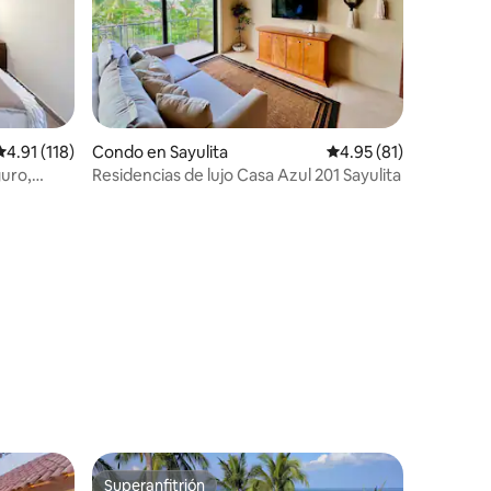
Calificación promedio: 4.91 de 5, 118 reseñas
4.91 (118)
Condo en Sayulita
Calificación promedio:
4.95 (81)
guro,
Residencias de lujo Casa Azul 201 Sayulita
Superanfitrión