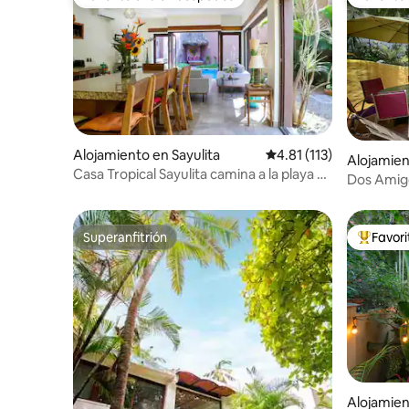
Favorito entre huéspedes
Favorito
Alojamiento en Sayulita
Calificación promedio: 
4.81 (113)
Alojamien
Casa Tropical Sayulita camina a la playa &
Dos Amigo
surf
Climatiza
Superanfitrión
Favor
Superanfitrión
Favorito
Alojamien