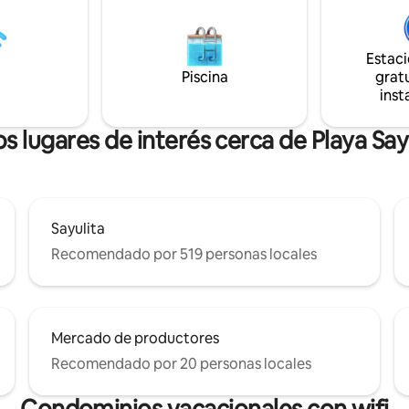
sta casa es tranquila y privada.
(sala de estar al aire libre con 
l encontrarlo en la concurrida
excelentes vistas a la selva y a l
n estos días!...Nota: que hay
Estac
los alrededores
Piscina
gratu
inst
s lugares de interés cerca de Playa Say
Sayulita
Recomendado por 519 personas locales
Mercado de productores
Recomendado por 20 personas locales