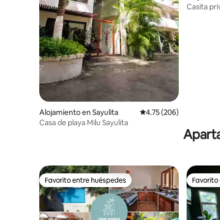
Casita pri
accesible 
Alojamiento en Sayulita
Calificación promedio: 
4.75 (206)
Casa de playa Milu Sayulita
Aparta
Favorito entre huéspedes
Favorito
Favorito entre huéspedes
Favorito