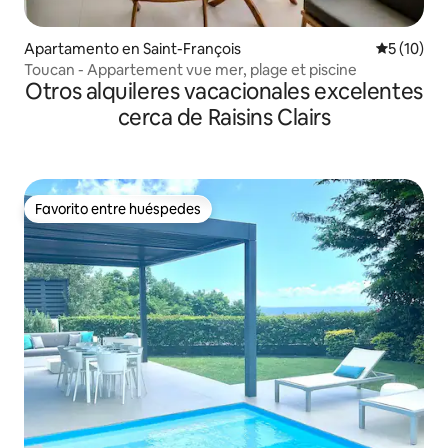
Apartamento en Saint-François
Calificaci
5 (10)
Toucan - Appartement vue mer, plage et piscine
Otros alquileres vacacionales excelentes
cerca de Raisins Clairs
Favorito entre huéspedes
Favorito entre huéspedes