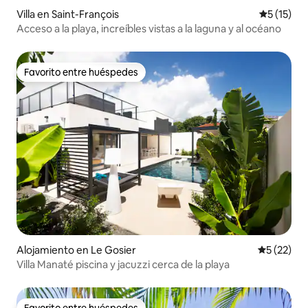
Villa en Saint-François
Calificaci
5 (15)
Acceso a la playa, increíbles vistas a la laguna y al océano
Favorito entre huéspedes
Favorito entre huéspedes
Alojamiento en Le Gosier
Calificaci
5 (22)
Villa Manaté piscina y jacuzzi cerca de la playa