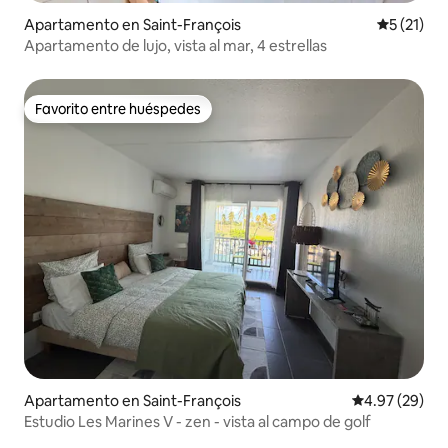
Apartamento en Saint-François
Calificaci
5 (21)
Apartamento de lujo, vista al mar, 4 estrellas
Favorito entre huéspedes
Favorito entre huéspedes
Apartamento en Saint-François
Calificación p
4.97 (29)
Estudio Les Marines V - zen - vista al campo de golf