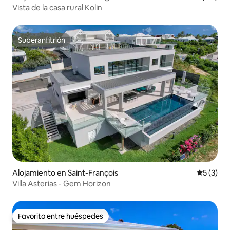
Vista de la casa rural Kolin
Superanfitrión
Superanfitrión
Alojamiento en Saint-François
Calificac
5 (3)
Villa Asterias - Gem Horizon
Favorito entre huéspedes
Favorito entre huéspedes