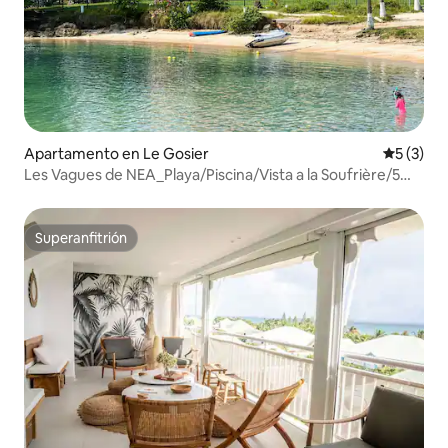
Apartamento en Le Gosier
Calificac
5 (3)
Les Vagues de NEA_Playa/Piscina/Vista a la Soufrière/5
habitaciones
Superanfitrión
Superanfitrión