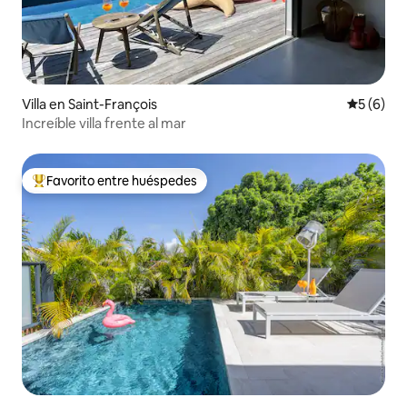
Villa en Saint-François
Calificac
5 (6)
Increíble villa frente al mar
Favorito entre huéspedes
Favorito entre huéspedes preferido