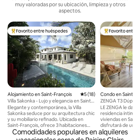
muy valoradas por su ubicación, limpieza y otros
aspectos.
Favorito entre huéspedes
Favorito entre
Favorito entre huéspedes preferido
Favorito entre hu
Alojamiento en Saint-François
Calificación promedio: 5 de 
5 (18)
Condo en Saint-Fr
Villa Sakonka - Lujo y elegancia en Saint-
ZENGA T3 Dúplex R
François
piscina playa a 5 
Elegante y contemporánea, la Villa
LE ZENGA le da la 
Sakonka seduce por su arquitectura chic
residencia íntima 
y su mobiliario refinado. Ubicada en
viviendas en Saint
Saint-François, ofrece 3 habitaciones
disfrutará de un e
Comodidades populares en alquileres
con aire acondicionado, incluida una
residencial, lejos 
suite principal con baño privado,
residencias turíst