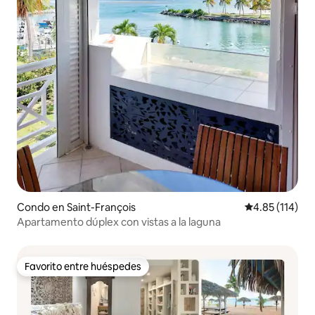
Condo en Saint-François
Calificación p
4.85 (114)
Apartamento dúplex con vistas a la laguna
Favorito entre huéspedes
Favorito entre huéspedes