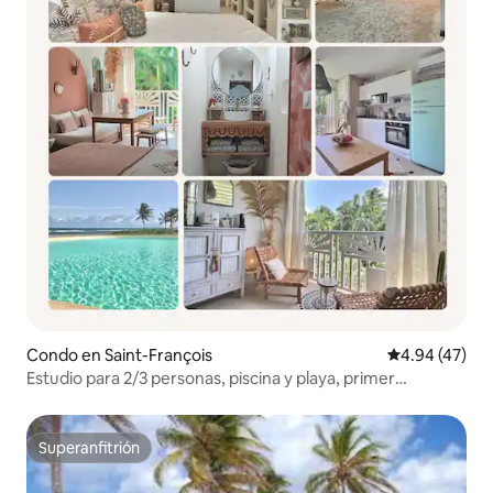
Condo en Saint-François
Calificación 
4.94 (47)
Estudio para 2/3 personas, piscina y playa, primer
desayuno
Superanfitrión
Superanfitrión