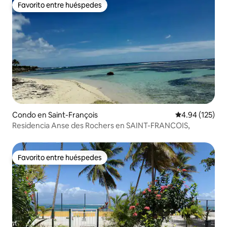
Favorito entre huéspedes
Favorito entre huéspedes
Condo en Saint-François
Calificación p
4.94 (125)
Residencia Anse des Rochers en SAINT-FRANCOIS,
Favorito entre huéspedes
Favorito entre huéspedes