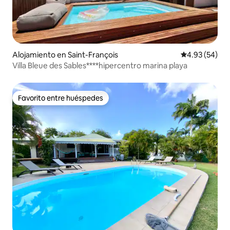
Alojamiento en Saint-François
Calificación p
4.93 (54)
Villa Bleue des Sables****hipercentro marina playa
Favorito entre huéspedes
Favorito entre huéspedes