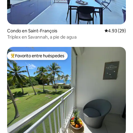
Condo en Saint-François
Calificación p
4.93 (29)
Tríplex en Savannah, a pie de agua
Favorito entre huéspedes
Favorito entre huéspedes preferido