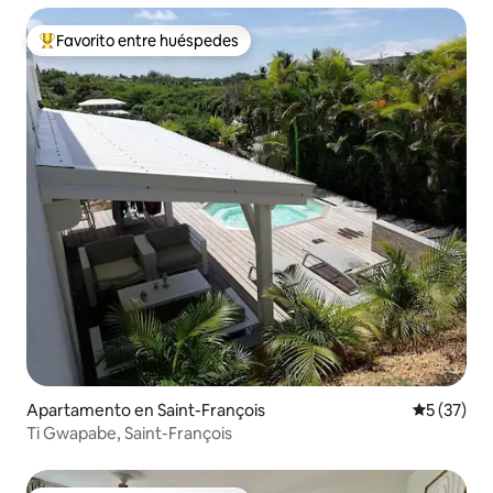
Favorito entre huéspedes
Favorito entre huéspedes preferido
Apartamento en Saint-François
Calificaci
5 (37)
Ti Gwapabe, Saint-François