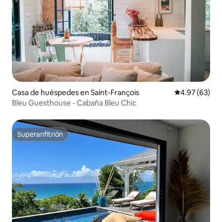
Casa de huéspedes en Saint-François
Calificación p
4.97 (63)
Bleu Guesthouse - Cabaña Bleu Chic
Superanfitrión
Superanfitrión