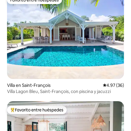
Favorito entre huéspedes
Favorito entre huéspedes
Villa en Saint-François
Calificación p
4.97 (36)
Villa Lagon Bleu, Saint-François, con piscina y jacuzzi
Favorito entre huéspedes
Favorito entre huéspedes preferido