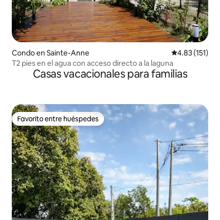
Condo en Sainte-Anne
Calificación p
4.83 (151)
T2 pies en el agua con acceso directo a la laguna
Casas vacacionales para familias
Favorito entre huéspedes
Favorito entre huéspedes