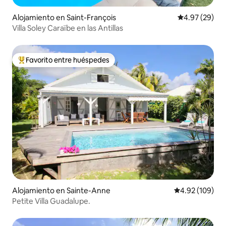
Alojamiento en Saint-François
Calificación p
4.97 (29)
Villa Soley Caraïbe en las Antillas
Favorito entre huéspedes
Favorito entre huéspedes preferido
Alojamiento en Sainte-Anne
Calificación pr
4.92 (109)
Petite Villa Guadalupe.