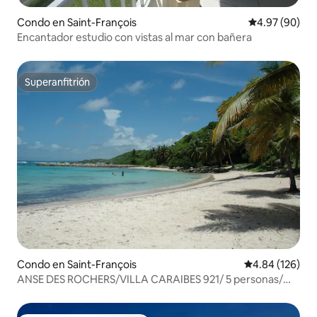
Condo en Saint-François
Calificación p
4.97 (90)
Encantador estudio con vistas al mar con bañera
Superanfitrión
Superanfitrión
Condo en Saint-François
Calificación pr
4.84 (126)
ANSE DES ROCHERS/VILLA CARAIBES 921/ 5 personas/
WIFI