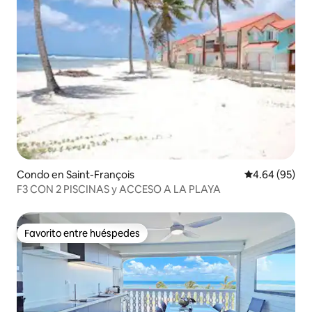
Condo en Saint-François
Calificación p
4.64 (95)
F3 CON 2 PISCINAS y ACCESO A LA PLAYA
Favorito entre huéspedes
Favorito entre huéspedes