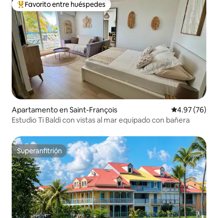
Favorito entre huéspedes
Favorito entre huéspedes preferido
Apartamento en Saint-François
Calificación p
4.97 (76)
Estudio Ti Baldi con vistas al mar equipado con bañera
Superanfitrión
Superanfitrión