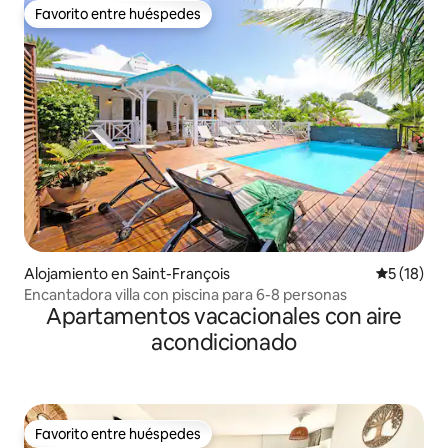
Favorito entre huéspedes
Favorito entre huéspedes
Alojamiento en Saint-François
Calificaci
5 (18)
Encantadora villa con piscina para 6-8 personas
Apartamentos vacacionales con aire
acondicionado
Favorito entre huéspedes
Favorito entre huéspedes