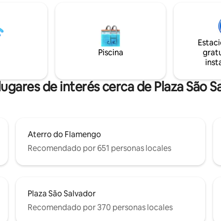
, Airfryer y utensilios de
con plantas y una hamaca. La c
 acceso a la suite es
completa, equipada con todos 
ente. La suite está a dos pasos
utensilios necesarios. El baño h
 bici Rodrigo de Freitas Lagoa, a 5
renovado y tiene una ducha de 
Estac
 pie desde los Jardines
habitación tiene aire acondicio
Piscina
gratu
, a 10 minutos en auto de
ventilador de techo y un ventil
inst
na, Leblon e Ipanema.
piso portátil.
lugares de interés cerca de Plaza São S
Aterro do Flamengo
Recomendado por 651 personas locales
Plaza São Salvador
Recomendado por 370 personas locales