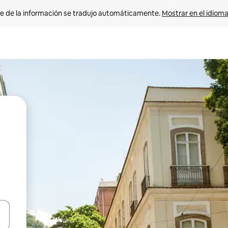
e de la información se tradujo automáticamente. 
Mostrar en el idioma
n las teclas de flecha hacia arriba y hacia abajo o explora con el tact