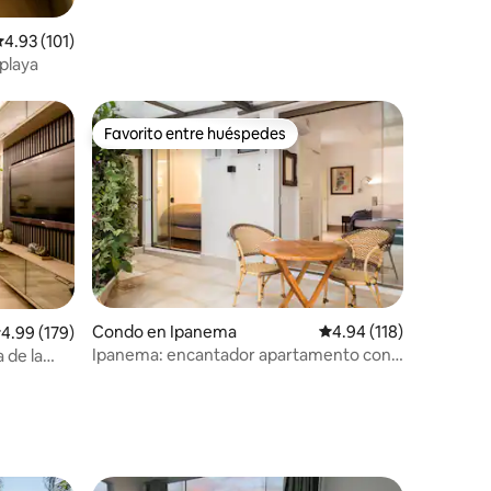
alificación promedio: 4.93 de 5, 101 reseñas
4.93 (101)
 playa
Favorito entre huéspedes
rido
Favorito entre huéspedes
Condo en Ipanema
Calificación promedio: 
4.94 (118)
alificación promedio: 4.99 de 5, 179 reseñas
4.99 (179)
Ipanema: encantador apartamento con
 de la
piscina privada