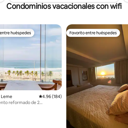
Condominios vacacionales con wifi
 entre huéspedes
Favorito entre huéspedes
 entre huéspedes
Favorito entre huéspedes
4.98 de 5, 165 reseñas
n Leme
Calificación promedio: 4.96 de 5, 184 reseñas
4.96 (184)
nto reformado de 2
s a pie de playa