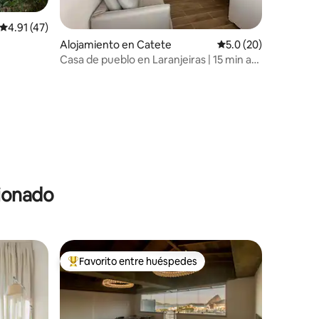
Calificación promedio: 4.91 de 5, 47 reseñas
4.91 (47)
Alojamiento en Catete
Calificación promedio
5.0 (20)
Casa de pueblo en Laranjeiras | 15 min a
pie de la playa
cionado
Favorito entre huéspedes
rido
Favorito entre huéspedes preferido