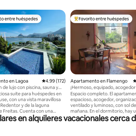
ito entre huéspedes
Favorito entre huéspedes
 entre huéspedes preferido
Favorito entre huéspedes prefe
4.92 de 5, 157 reseñas
nto en Lagoa
Calificación promedio: 4.99 de 5, 172 reseñas
4.99 (172)
Apartamento en Flamengo
C
 de lujo con piscina, sauna y
¡Hermoso, equipado, acogedor 
d.
iluminado!
iosa suite para huéspedes en
Espacio completo. El apartame
use, con una vista maravillosa
espacioso, acogedor, organizad
 Redentor y de la laguna
ventilado y luminoso, con sol de
e Freitas. Cuenta con una
mañana. En el dormitorio, hay
es en alquileres vacacionales cerca d
a exterior con piscina y
tamaño queen (colchón euro s
un medio baño, una sauna de
premium) y un espacioso armari
ducha, cocina, parrilla para
de estar es grande, con una m
frigerador, placa de cocción,
comedor, sofá cama (doble) y 