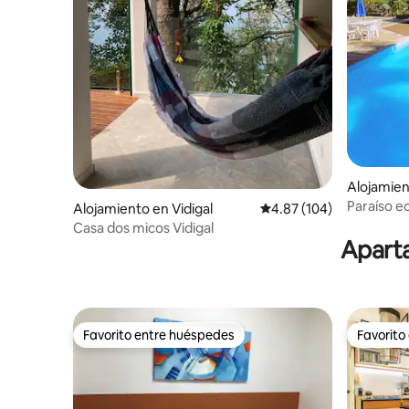
Alojamie
Paraíso ec
Alojamiento en Vidigal
Calificación promedio: 
4.87 (104)
Casa dos micos Vidigal
Aparta
Favorito entre huéspedes
Favorito
Favorito entre huéspedes
Favorito