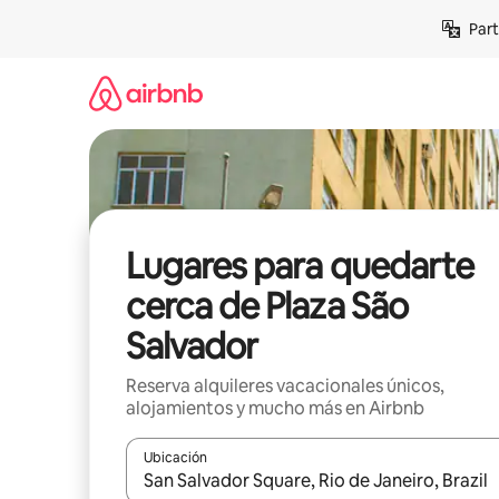
Omite
Part
el
contenido
Lugares para quedarte
cerca de Plaza São
Salvador
Reserva alquileres vacacionales únicos,
alojamientos y mucho más en Airbnb
Ubicación
Cuando los resultados estén disponibles, navega co