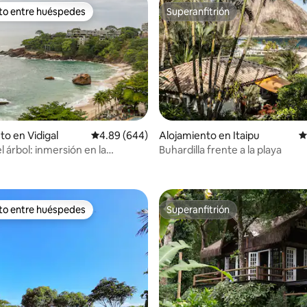
ito entre huéspedes
Superanfitrión
 entre huéspedes preferido
Superanfitrión
to en Vidigal
Calificación promedio: 4.89 de 5, 644 reseñas
4.89 (644)
Alojamiento en Itaipu
C
l árbol: inmersión en la
Buhardilla frente a la playa
4.97 de 5, 205 reseñas
a de Río
ito entre huéspedes
Superanfitrión
 entre huéspedes preferido
Superanfitrión