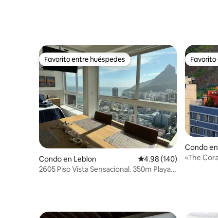
Favorito entre huéspedes
Favorito
Favorito entre huéspedes
Favorito
Condo en
«The Cora
Condo en Leblon
Calificación promedio: 
4.98 (140)
Aire acon
2605 Piso Vista Sensacional. 350m Playa
habitacio
Leblon