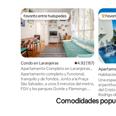
Favorito entre huéspedes
Favor
Favorito entre huéspedes
Favorito
Condo en Laranjeiras
Calificación promedio: 
4.92 (157)
Apartamento Completo en Laranjeiras
Apartame
Zona Sur RJ
Apartamento completo y funcional,
Habitación
tranquilo y de fondos. Junto a la Praça
privacida
Una espac
São Salvador, a unos 5 minutos del metro,
el pentho
FGV y los parques Guinle y Flamengo.
del Cristo
Cerca de Copacabana y de las estaciones
Rodrigo d
de Pão de Açúcar y Corcovado.
Comodidades popular
amplia zon
Ventiladores en los dormitorios y sala de
cascada, 
estar. Una habitación tiene aire
vapor con 
acondicionado. Hay 2 dormitorios con 2
asados, re