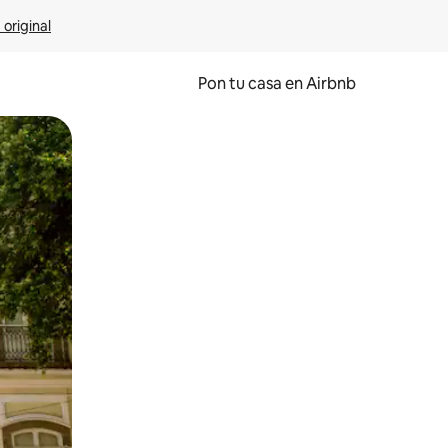
 original
Pon tu casa en Airbnb
o o desliza el dedo.