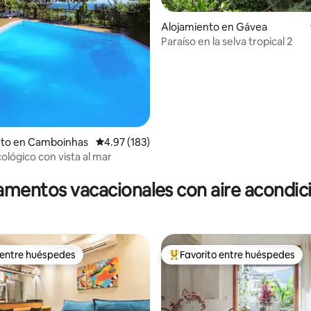
Alojamiento en Gávea
Paraíso en la selva tropical 2
nto en Camboinhas
Calificación promedio: 4.97 de 5, 183 reseñas
4.97 (183)
ológico con vista al mar
4.87 de 5, 104 reseñas
mentos vacacionales con aire acondi
 entre huéspedes
Favorito entre huéspedes
 entre huéspedes
Favorito entre huéspedes prefe