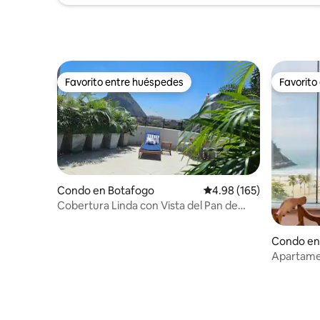
Favorito entre huéspedes
Favorito
Favorito entre huéspedes
Favorito
Condo en Botafogo
Calificación promedio: 
4.98 (165)
Cobertura Linda con Vista del Pan de
Azúcar / Urca
Condo e
Apartame
dormitorio