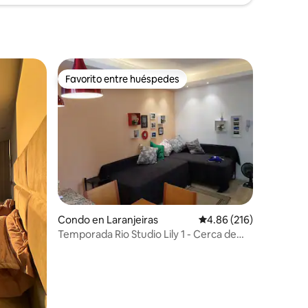
Favorito entre huéspedes
Favorito entre huéspedes
Condo en Laranjeiras
Calificación promedio: 
4.86 (216)
Temporada Rio Studio Lily 1 - Cerca de
Cristo y Copa