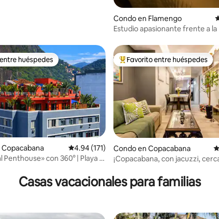
Condo en Flamengo
C
Estudio apasionante frente a la
 entre huéspedes
Favorito entre huéspedes
 entre huéspedes
Favorito entre huéspedes prefe
 Copacabana
Calificación promedio: 4.94 de 5, 171 reseñas
4.94 (171)
Condo en Copacabana
C
l Penthouse» con 360° | Playa |
¡Copacabana, con jacuzzi, cerca
4.98 de 5, 140 reseñas
dicionado en todas las
playa y de todo!
nes
Casas vacacionales para familias