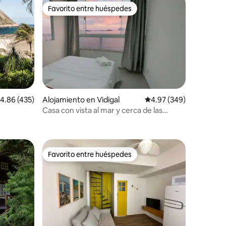
Favorito entre huéspedes
Favorito entre huéspedes
alificación promedio: 4.86 de 5, 435 reseñas
4.86 (435)
Alojamiento en Vidigal
Calificación promedio: 
4.97 (349)
Casa con vista al mar y cerca de las
playas.
Favorito entre huéspedes
Favorito entre huéspedes