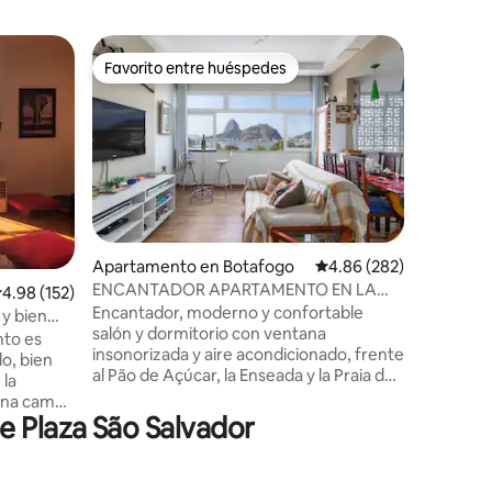
Loft en 
Favorito entre huéspedes
Favor
rido
Favorito entre huéspedes
Favorit
Últimas f
Cristo
Apartam
reformad
adecuado
experienc
hospedas 
cuidados
todos co
mejor zon
Apartamento en Botafogo
Calificación promedio: 
4.86 (282)
vista a l
ENCANTADOR APARTAMENTO EN LA
alificación promedio: 4.98 de 5, 152 reseñas
4.98 (152)
está a so
PLAYA DE BOTAFOGO
Encantador, moderno y confortable
de Leblo
y bien
salón y dormitorio con ventana
mejores l
nto es
insonorizada y aire acondicionado, frente
Leblon ti
o, bien
al Pão de Açúcar, la Enseada y la Praia de
los mejor
 la
Botafogo, a 5 minutos de Copa. Edificio
vibrante 
 una cama
con ascensor, cámaras de seguridad y
e Plaza São Salvador
úper
portero las 24 horas. Acogedor, ventilado
o. La sala
e iluminado con el sol de la mañana por
esa de
grandes ventanales en todos los
un balcón