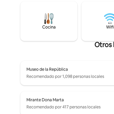
camas dobles más un colchón para niños
microondas
de hasta 5 años. Juguetes: lego y kit de
cocina. El
playa. La mesa de la sala se abre y tiene
independi
capacidad para 4 personas. Acceso al
del carril
apartamento a través de un tramo de
minutos a
escaleras. No se permiten mascotas.
Cocina
Wifi
Botánicos
Copacaba
Otros 
Museo de la República
Recomendado por 1,098 personas locales
Mirante Dona Marta
Recomendado por 417 personas locales