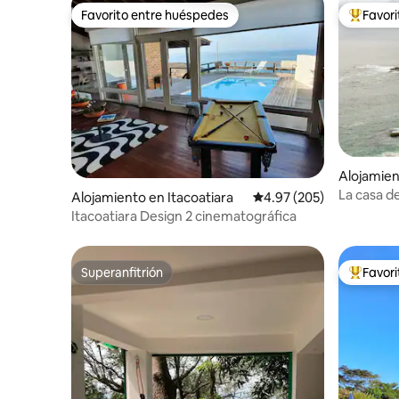
Favorito entre huéspedes
Favor
Favorito entre huéspedes
Favorito
Alojamien
La casa de
Alojamiento en Itacoatiara
Calificación promedio: 
4.97 (205)
naturalez
Itacoatiara Design 2 cinematográfica
Superanfitrión
Favor
Superanfitrión
Favorito