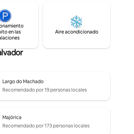
ambientes y completamente amueblado
ocina está
para hasta 4 personas. Cerca de centros
los
comerciales, bancos, farmacias,
a sido
supermercados, restaurantes y
220v. La
comercios en general. Todo el
ionamiento
nado, un
transporte público está cerca.
ito en las
Aire acondicionado
ador de
alaciones
alvador
Largo do Machado
Recomendado por 19 personas locales
Majórica
Recomendado por 173 personas locales