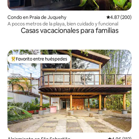
Condo en Praia de Juquehy
Calificación pr
4.87 (200)
A pocos metros de la playa, bien cuidado y funcional
Casas vacacionales para familias
Favorito entre huéspedes
Favorito entre huéspedes preferido