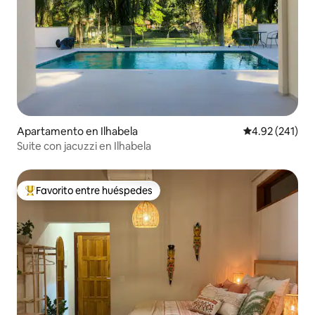
Apartamento en Ilhabela
Calificación p
4.92 (241)
Suite con jacuzzi en Ilhabela
Favorito entre huéspedes
Favorito entre huéspedes preferido