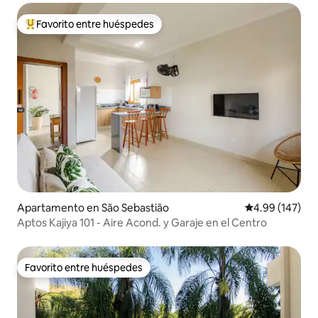
Favorito entre huéspedes
Favorito entre huéspedes preferido
Apartamento en São Sebastião
Calificación pr
4.99 (147)
Aptos Kajiya 101 - Aire Acond. y Garaje en el Centro
Favorito entre huéspedes
Favorito entre huéspedes