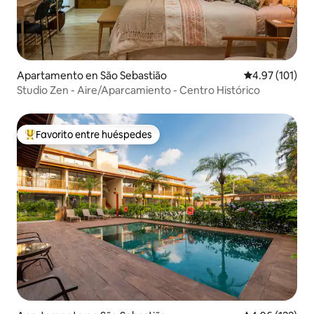
Apartamento en São Sebastião
Calificación p
4.97 (101)
Studio Zen - Aire/Aparcamiento - Centro Histórico
Favorito entre huéspedes
Favorito entre huéspedes preferido