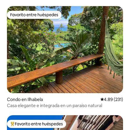
Favorito entre huéspedes
Favorito entre huéspedes
Condo en Ilhabela
Calificación p
4.89 (231)
Casa elegante e integrada en un paraíso natural
Favorito entre huéspedes
Favorito entre huéspedes preferido