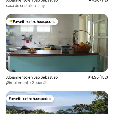
Alojamiento en São Sebastião
Calificación p
4.96 (112)
casa de cristal en sahy
Favorito entre huéspedes
Favorito entre huéspedes preferido
Alojamiento en São Sebastião
Calificación pr
4.96 (182)
¡Simplemente Guaecá!
Favorito entre huéspedes
Favorito entre huéspedes