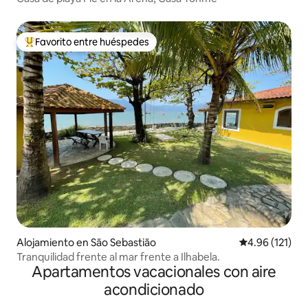
Favorito entre huéspedes
Favorito entre huéspedes preferido
Alojamiento en São Sebastião
Calificación p
4.96 (121)
Tranquilidad frente al mar frente a Ilhabela.
Apartamentos vacacionales con aire
acondicionado