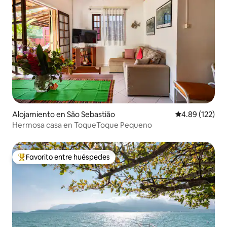
Alojamiento en São Sebastião
Calificación p
4.89 (122)
Hermosa casa en ToqueToque Pequeno
Favorito entre huéspedes
Favorito entre huéspedes preferido