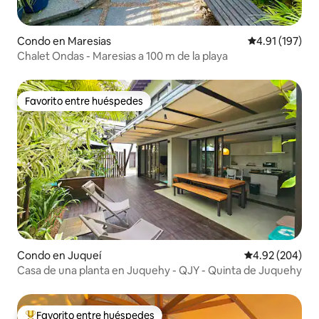
Condo en Maresias
Calificación p
4.91 (197)
Chalet Ondas - Maresias a 100 m de la playa
Favorito entre huéspedes
Favorito entre huéspedes
Condo en Juqueí
Calificación pr
4.92 (204)
Casa de una planta en Juquehy - QJY - Quinta de Juquehy
Favorito entre huéspedes