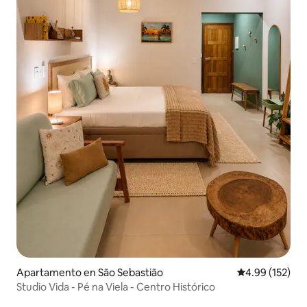
Apartamento en São Sebastião
Calificación p
4.99 (152)
Studio Vida - Pé na Viela - Centro Histórico