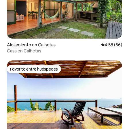
Alojamiento en Calhetas
Calificación p
4.58 (66)
Casa en Calhetas
Favorito entre huéspedes
Favorito entre huéspedes