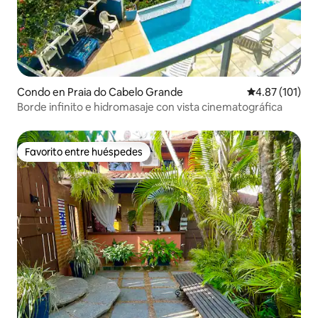
Condo en Praia do Cabelo Grande
Calificación p
4.87 (101)
Borde infinito e hidromasaje con vista cinematográfica
Favorito entre huéspedes
Favorito entre huéspedes