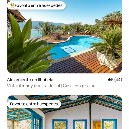
Favorito entre huéspedes
Favorito entre huéspedes preferido
Alojamiento en Ilhabela
Calificaci
5 (44)
Vista al mar y puesta de sol | Casa con piscina
Favorito entre huéspedes
Favorito entre huéspedes