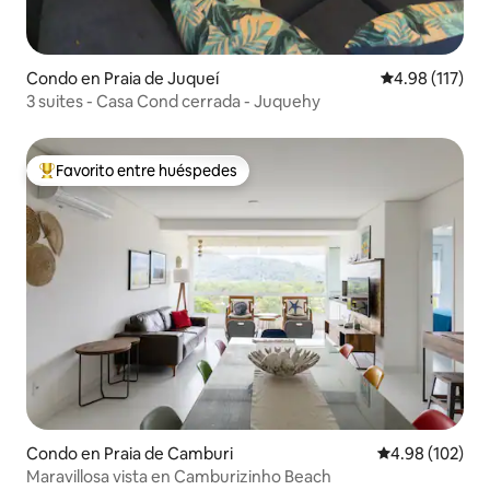
Condo en Praia de Juqueí
Calificación p
4.98 (117)
3 suites - Casa Cond cerrada - Juquehy
Favorito entre huéspedes
Favorito entre huéspedes preferido
Condo en Praia de Camburi
Calificación pr
4.98 (102)
Maravillosa vista en Camburizinho Beach