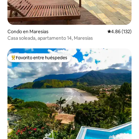
Condo en Maresias
Calificación p
4.86 (132)
Casa soleada, apartamento 14, Maresías
Favorito entre huéspedes
Favorito entre huéspedes preferido