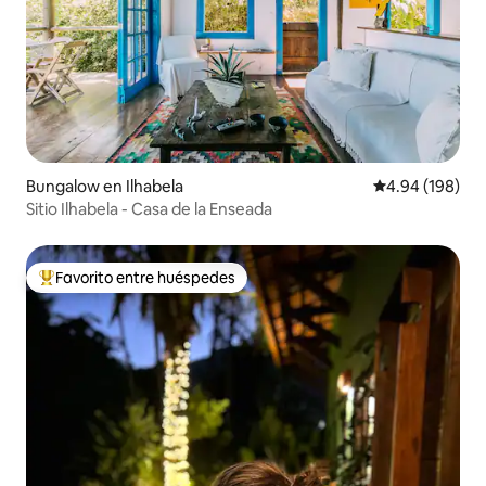
Bungalow en Ilhabela
Calificación pr
4.94 (198)
Sitio Ilhabela - Casa de la Enseada
Favorito entre huéspedes
Favorito entre huéspedes preferido