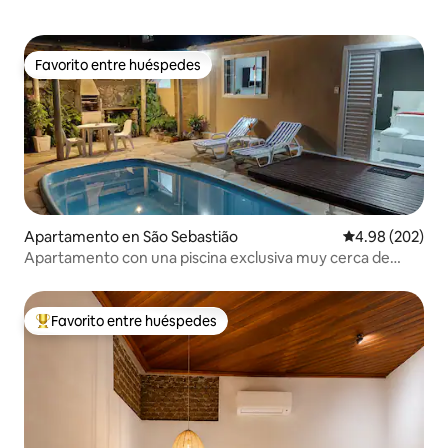
Favorito entre huéspedes
Favorito entre huéspedes
Apartamento en São Sebastião
Calificación pr
4.98 (202)
Apartamento con una piscina exclusiva muy cerca de
Praia
Favorito entre huéspedes
Favorito entre huéspedes preferido