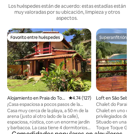
Los huéspedes están de acuerdo: estas estadías están
muy valoradas por su ubicación, limpieza y otros
aspectos.
Favorito entre huéspedes
Superanfitrión
Favorito entre huéspedes
Superanfitrión
Alojamiento en Praia do Toq
Calificación promedio: 4.74 de 5
4.74 (127)
Loft en São Sebast
ue-Toque Grande
¡Casa espaciosa a pocos pasos de la
Chalet do Paraíso
playa!
Casa muy cerca de la playa, a 50 m de la
Chalet en uno de 
arena (justo al otro lado de la calle),
privilegiados de nu
espaciosa, rústica, con un enorme jardín
Situado en una mo
y barbacoa. La casa tiene 4 dormitorios
Toque Toque Grand
(2 en suite + 2 dormitorios + 1 baño), un
encuentra en un 