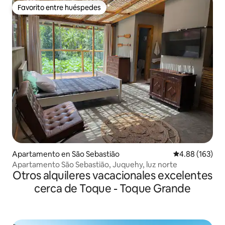
Favorito entre huéspedes
Favorito entre huéspedes
Apartamento en São Sebastião
Calificación pr
4.88 (163)
Apartamento São Sebastião, Juquehy, luz norte
Otros alquileres vacacionales excelentes
cerca de Toque - Toque Grande